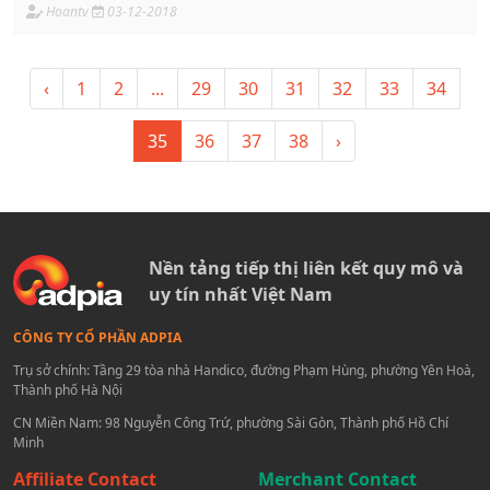
đánh giá, dựa trên các tiêu chí của khu vực về an toàn sản
Hoantv
03-12-2018
phẩm, điều kiện sản xuất và lưu trữ bảo quản.
‹
1
2
...
29
30
31
32
33
34
35
36
37
38
›
Nền tảng tiếp thị liên kết quy mô và
uy tín nhất Việt Nam
CÔNG TY CỔ PHẦN ADPIA
Trụ sở chính: Tầng 29 tòa nhà Handico, đường Phạm Hùng, phường Yên Hoà,
Thành phố Hà Nội
CN Miền Nam: 98 Nguyễn Công Trứ, phường Sài Gòn, Thành phố Hồ Chí
Minh
Affiliate Contact
Merchant Contact