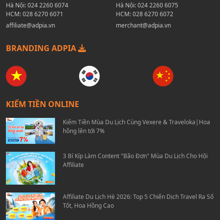
Hà Nội:
024 2260 6074
Hà Nội:
024 2260 6075
HCM:
028 6270 6071
HCM:
028 6270 6072
affiliate@adpia.vn
merchant@adpia.vn
BRANDING ADPIA
KIẾM TIỀN ONLINE
Kiếm Tiền Mùa Du Lịch Cùng Vexere & Traveloka|Hoa
hồng lên tới 7%
3 Bí Kíp Làm Content "Bão Đơn" Mùa Du Lịch Cho Hội
Affiliate
Affiliate Du Lịch Hè 2026: Top 5 Chiến Dịch Travel Ra Số
Tốt, Hoa Hồng Cao