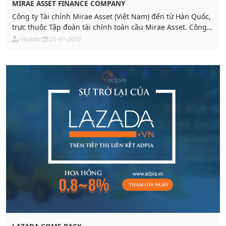
MIRAE ASSET FINANCE COMPANY
Công ty Tài chính Mirae Asset (Việt Nam) đến từ Hàn Quốc,
trực thuộc Tập đoàn tài chính toàn cầu Mirae Asset. Công
ty cung cấp cho khách hàng các dịch vụ tài chính vay tiêu
Hoantv
25-01-2019
dùng tín chấp, vay mua xe ô tô, thủ tục đơn giản, giải ngân
nhanh chóng với mức lãi suất cạnh tranh