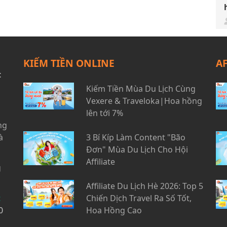
KIẾM TIỀN ONLINE
A
t
Kiếm Tiền Mùa Du Lịch Cùng
Vexere & Traveloka|Hoa hồng
lên tới 7%
ng
à
3 Bí Kíp Làm Content "Bão
Đơn" Mùa Du Lịch Cho Hội
Affiliate
g
Affiliate Du Lịch Hè 2026: Top 5
t
Chiến Dịch Travel Ra Số Tốt,
0
Hoa Hồng Cao