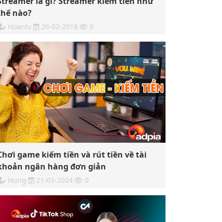
Streamer là gì? Streamer kiếm tiền như
thế nào?
Hoantv
26-02-2018
0
Chơi game kiếm tiền và rút tiền về tài
khoản ngân hàng đơn giản
Hung
21-03-2024
0