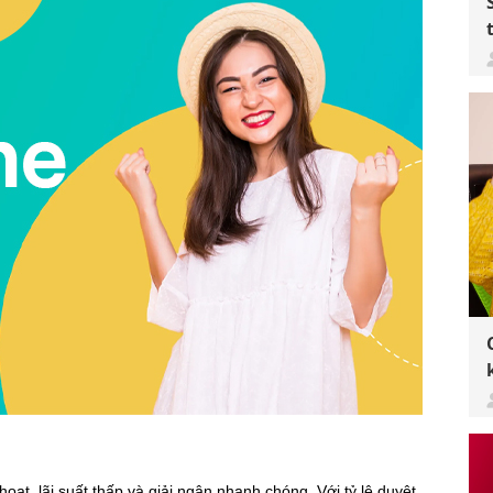
oạt, lãi suất thấp và giải ngân nhanh chóng. Với tỷ lệ duyệt