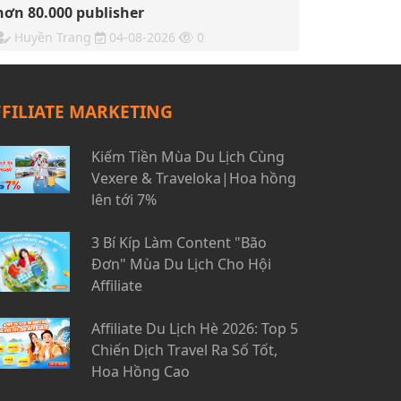
hơn 80.000 publisher
Huyền Trang
04-08-2026
0
FFILIATE MARKETING
Kiếm Tiền Mùa Du Lịch Cùng
Vexere & Traveloka|Hoa hồng
lên tới 7%
3 Bí Kíp Làm Content "Bão
Đơn" Mùa Du Lịch Cho Hội
Affiliate
Affiliate Du Lịch Hè 2026: Top 5
Chiến Dịch Travel Ra Số Tốt,
Hoa Hồng Cao