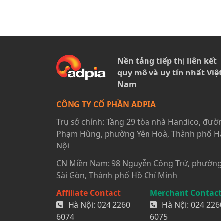
Nền tảng tiếp thị liên kết
quy mô và uy tín nhất Việ
Nam
CÔNG TY CỔ PHẦN ADPIA
Trụ sở chính: Tầng 29 tòa nhà Handico, đườ
Phạm Hùng, phường Yên Hoà, Thành phố H
Nội
CN Miền Nam: 98 Nguyễn Công Trứ, phườn
Sài Gòn, Thành phố Hồ Chí Minh
Affiliate Contact
Merchant Contac
Hà Nội:
024 2260
Hà Nội:
024 226
6074
6075