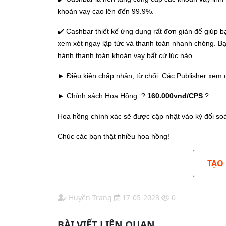
khoản vay cao lên đến 99.9%.
✔️ Cashbar thiết kế ứng dụng rất đơn giản để giúp 
xem xét ngay lập tức và thanh toán nhanh chóng. Bạn
hành thanh toán khoản vay bất cứ lúc nào.
► Điều kiện chấp nhận, từ chối: Các Publisher xem ch
► Chính sách Hoa Hồng: ?
160.000vnđ/CPS
?
Hoa hồng chính xác sẽ được cập nhật vào kỳ đối so
Chúc các bạn thật nhiều hoa hồng!
TẠO
Huyền Trang
17-05-2023
0
BÀI VIẾT LIÊN QUAN