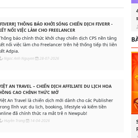
[FIVERR] THÔNG BÁO KHỞI SÓNG CHIẾN DỊCH FIVERR -
KẾT NỐI VIỆC LÀM CHO FREELANCER
BÀ
Thông báo chính thức khởi chạy chiến dịch CPS nền tảng
kết nối việc làm cho Freelancer trên hệ thống tiếp thị liên
kết Adpia.
Ngoc Anh Nguyen
28-07-2026
VIỆT AN TRAVEL – CHIẾN DỊCH AFFILIATE DU LỊCH HOA
HỒNG CAO CHÍNH THỨC MỞ
Việt An Travel là chiến dịch mới dành cho các Publisher
trong lĩnh vực du lịch, booking, lifestyle và kiếm tiền
online đã chính thức ra mắt trê n Newpub!
Huyền Trang
14-04-2026