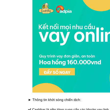
► Thông tin khởi sóng chiến dịch:
✔️ Cashbar là nền tảng cung cấp các khoản vay linh h