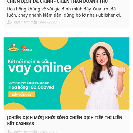
CHIẾN DỊCH TÀI CHÍNH - CHIẾN THẦN DOANH THU
Hoa hồng khủng về với gia đình mình đây. Quá trời đã
luôn, chạy nhanh kiếm tiền, đừng bỏ lỡ nha Publisher ơi.
Huyền Trang
19-06-2023
[CHIẾN DỊCH MỚI] KHỞI SÓNG CHIẾN DỊCH TIẾP THỊ LIÊN
KẾT CASHBAR
Huyền Trang
17-05-2023