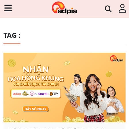
TAG :