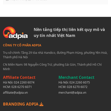
Nền tảng tiếp thị liên kết quy mô và
uy tín nhất Việt Nam
CÔNG TY CỔ PHẦN ADPIA
Trụ sở chính: Tầng 29 tòa nhà Handico, đường Phạm Hùng, phường Yên Hoà,
Thành phố Hà Nội
CN Miền Nam: 98 Nguyễn Công Trứ, phường Sài Gòn, Thành phố Hồ Chí
Minh
Affiliate Contact
Merchant Contact
Hà Nội:
024 2260 6074
Hà Nội:
024 2260 6075
HCM:
028 6270 6071
HCM:
028 6270 6072
affiliate@adpia.vn
merchant@adpia.vn
BRANDING ADPIA