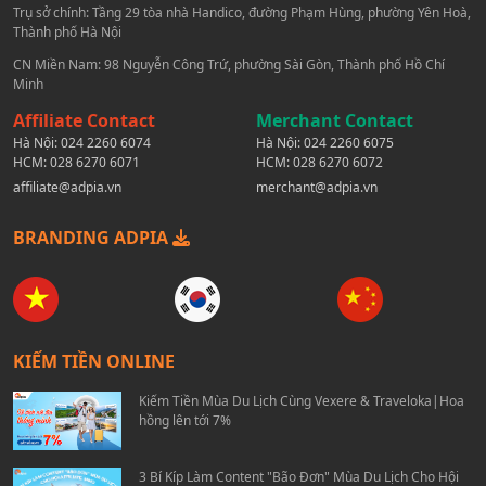
Trụ sở chính: Tầng 29 tòa nhà Handico, đường Phạm Hùng, phường Yên Hoà,
Thành phố Hà Nội
CN Miền Nam: 98 Nguyễn Công Trứ, phường Sài Gòn, Thành phố Hồ Chí
Minh
Affiliate Contact
Merchant Contact
Hà Nội:
024 2260 6074
Hà Nội:
024 2260 6075
HCM:
028 6270 6071
HCM:
028 6270 6072
affiliate@adpia.vn
merchant@adpia.vn
BRANDING ADPIA
KIẾM TIỀN ONLINE
Kiếm Tiền Mùa Du Lịch Cùng Vexere & Traveloka|Hoa
hồng lên tới 7%
3 Bí Kíp Làm Content "Bão Đơn" Mùa Du Lịch Cho Hội