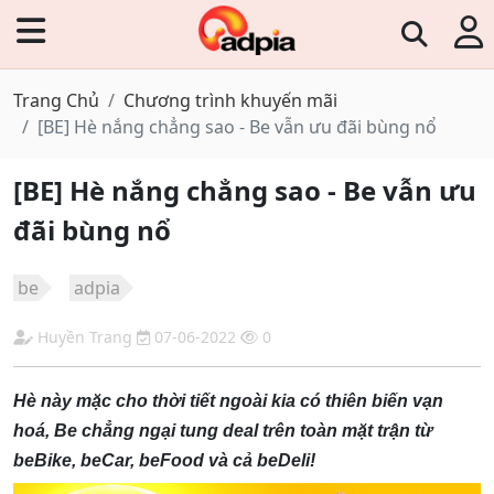
Trang Chủ
Chương trình khuyến mãi
[BE] Hè nắng chẳng sao - Be vẫn ưu đãi bùng nổ
[BE] Hè nắng chẳng sao - Be vẫn ưu
đãi bùng nổ
be
adpia
Huyền Trang
07-06-2022
0
Hè này mặc cho thời tiết ngoài kia có thiên biến vạn
hoá, Be chẳng ngại tung deal trên toàn mặt trận từ
beBike, beCar, beFood và cả beDeli!