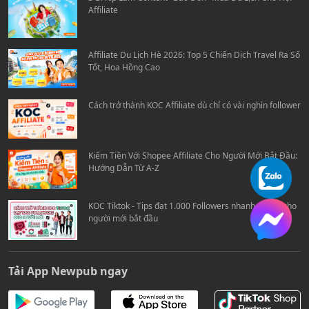
Affiliate
Affiliate Du Lịch Hè 2026: Top 5 Chiến Dịch Travel Ra Số
Tốt, Hoa Hồng Cao
Cách trở thành KOC Affiliate dù chỉ có vài nghìn follower
Kiếm Tiền Với Shopee Affiliate Cho Người Mới Bắt Đầu:
Hướng Dẫn Từ A-Z
KOC Tiktok - Tips đạt 1.000 Followers nhanh chóng cho
người mới bắt đầu
Tải App Newpub ngay