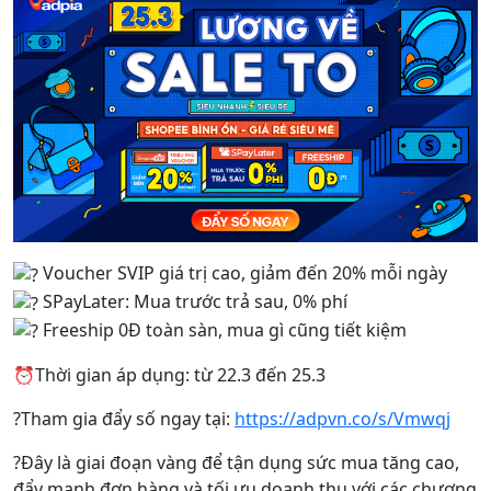
Voucher SVIP giá trị cao, giảm đến 20% mỗi ngày
SPayLater: Mua trước trả sau, 0% phí
Freeship 0Đ toàn sàn, mua gì cũng tiết kiệm
⏰Thời gian áp dụng: từ 22.3 đến 25.3
?Tham gia đẩy số ngay tại:
https://adpvn.co/s/Vmwqj
?Đây là giai đoạn vàng để tận dụng sức mua tăng cao,
đẩy mạnh đơn hàng và tối ưu doanh thu với các chương