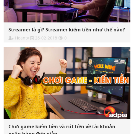
Streamer là gì? Streamer kiếm tiền như thế nào?
Hoantv
26-02-2018
0
Chơi game kiếm tiền và rút tiền về tài khoản
ngân hàng đơn giản