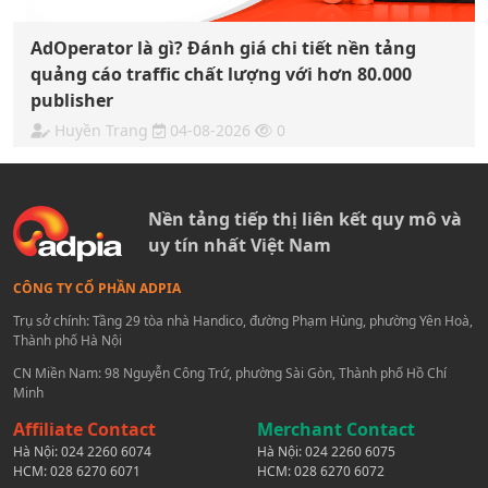
AdOperator là gì? Đánh giá chi tiết nền tảng
quảng cáo traffic chất lượng với hơn 80.000
publisher
Huyền Trang
04-08-2026
0
Nền tảng tiếp thị liên kết quy mô và
uy tín nhất Việt Nam
CÔNG TY CỔ PHẦN ADPIA
Trụ sở chính: Tầng 29 tòa nhà Handico, đường Phạm Hùng, phường Yên Hoà,
Thành phố Hà Nội
CN Miền Nam: 98 Nguyễn Công Trứ, phường Sài Gòn, Thành phố Hồ Chí
Minh
Affiliate Contact
Merchant Contact
Hà Nội:
024 2260 6074
Hà Nội:
024 2260 6075
HCM:
028 6270 6071
HCM:
028 6270 6072