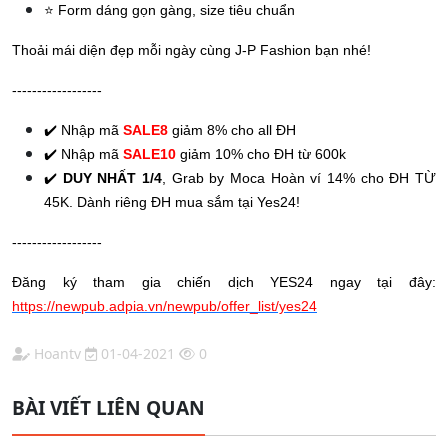
⭐ Form dáng gọn gàng, size tiêu chuẩn
Thoải mái diện đẹp mỗi ngày cùng J-P Fashion bạn nhé!
------------------
✔️ Nhập mã
SALE8
giảm 8% cho all ĐH
✔️ Nhập mã
SALE10
giảm 10% cho ĐH từ 600k
✔️
DUY NHẤT 1/4
, Grab by Moca Hoàn ví 14% cho ĐH TỪ
45K. Dành riêng ĐH mua sắm tại Yes24!
------------------
Đăng ký tham gia chiến dịch YES24 ngay tại đây:
https://newpub.adpia.vn/newpub/offer_list/yes24
Hoantv
01-04-2021
0
BÀI VIẾT LIÊN QUAN