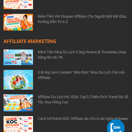
Kiếm Tiền Với Shopee Affiliate Cho Người Mới Bắt Đầu:
Hướng Dẫn Từ A-Z
AFFILIATE MARKETING
Kiếm Tiền Mùa Du Lịch Cùng Vexere & Traveloka|Hoa
hồng lên tới 7%
3 Bí Kíp Làm Content "Bão Đơn" Mùa Du Lịch Cho Hội
Affiliate
Affiliate Du Lịch Hè 2026: Top 5 Chiến Dịch Travel Ra Số
Tốt, Hoa Hồng Cao
Cách trở thành KOC Affiliate dù chỉ có vài nghìn follower