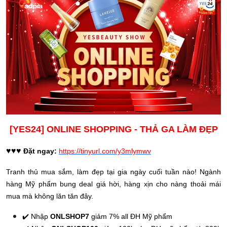
[YES24] ONLINE SHOPPING - THẢ GA LÀM ĐẸP
♥️
♥️
♥️
Đặt ngay:
https://tinyurl.com/y3mlymwv
Tranh thủ mua sắm, làm đẹp tại gia ngày cuối tuần nào! Ngành
hàng Mỹ phẩm bung deal giá hời, hàng xịn cho nàng thoải mái
mua mà không lăn tăn đây.
✔️ Nhập
ONLSHOP7
giảm 7% all ĐH Mỹ phẩm