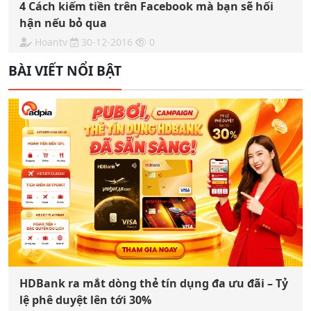
4 Cách kiếm tiền trên Facebook mà bạn sẽ hối
hận nếu bỏ qua
Hoantv
30-12-2016
0
BÀI VIẾT NỔI BẬT
HDBank ra mắt dòng thẻ tín dụng đa ưu đãi – Tỷ
lệ phê duyệt lên tới 30%