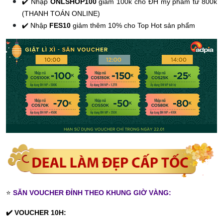
✔️ Nhập
ONLSHOP100
giảm 100k cho ĐH mỹ phẩm từ 800k
(THANH TOÁN ONLINE)
✔️ Nhập
FES10
giảm thêm 10% cho Top Hot sản phẩm
⭐️
SĂN VOUCHER ĐỈNH THEO KHUNG GIỜ VÀNG:
✔️ VOUCHER 10H: