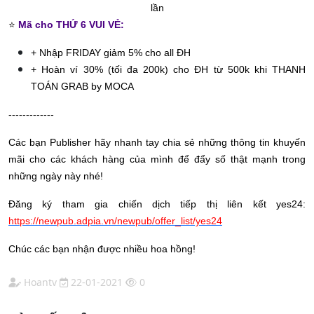
lần
⭐️
Mã cho THỨ 6 VUI VẺ:
+ Nhập FRIDAY giảm 5% cho all ĐH
+ Hoàn ví 30% (tối đa 200k) cho ĐH từ 500k khi THANH
TOÁN GRAB by MOCA
-------------
Các bạn Publisher hãy nhanh tay chia sẻ những thông tin khuyến
mãi cho các khách hàng của mình để đẩy số thật mạnh trong
những ngày này nhé!
Đăng ký tham gia chiến dịch tiếp thị liên kết yes24:
https://newpub.adpia.vn/newpub/offer_list/yes24
Chúc các bạn nhận được nhiều hoa hồng!
Hoantv
22-01-2021
0