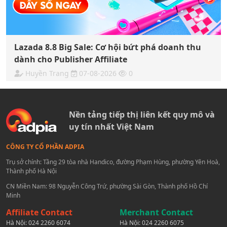
Lazada 8.8 Big Sale: Cơ hội bứt phá doanh thu
dành cho Publisher Affiliate
Huyền Trang
07-08-2026
0
Nền tảng tiếp thị liên kết quy mô và
uy tín nhất Việt Nam
CÔNG TY CỔ PHẦN ADPIA
Trụ sở chính: Tầng 29 tòa nhà Handico, đường Phạm Hùng, phường Yên Hoà,
Thành phố Hà Nội
CN Miền Nam: 98 Nguyễn Công Trứ, phường Sài Gòn, Thành phố Hồ Chí
Minh
Affiliate Contact
Merchant Contact
Hà Nội:
024 2260 6074
Hà Nội:
024 2260 6075