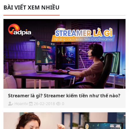
BÀI VIẾT XEM NHIỀU
Streamer là gì? Streamer kiếm tiền như thế nào?
Hoantv
26-02-2018
0