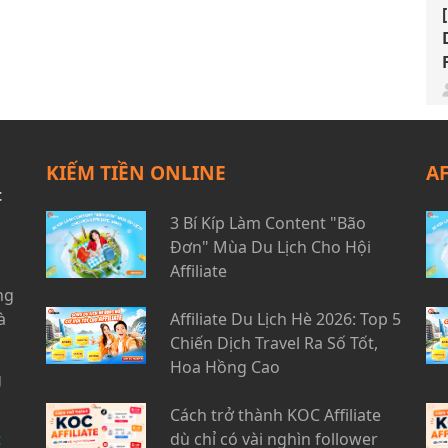
KIẾM TIỀN ONLINE
A
t
3 Bí Kíp Làm Content "Bão
Đơn" Mùa Du Lịch Cho Hội
Affiliate
ng
à
Affiliate Du Lịch Hè 2026: Top 5
Chiến Dịch Travel Ra Số Tốt,
Hoa Hồng Cao
g
Cách trở thành KOC Affiliate
t
dù chỉ có vài nghìn follower