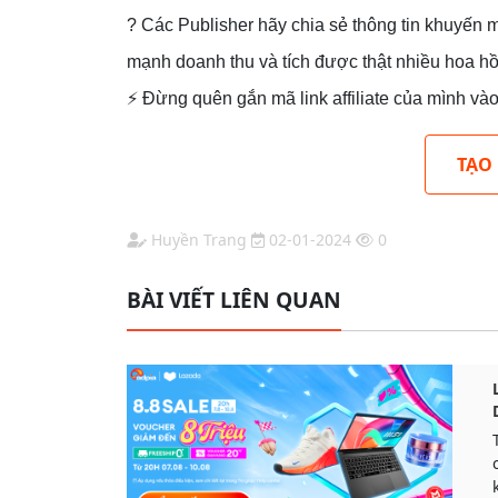
? Các Publisher hãy chia sẻ thông tin khuyế
mạnh doanh thu và tích được thật nhiều hoa h
⚡️ Đừng quên gắn mã link affiliate của mình v
TẠO
Huyền Trang
02-01-2024
0
BÀI VIẾT LIÊN QUAN