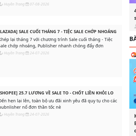
Huyền Trang
07-08-2026
[LAZADA] SALE CUỐI THÁNG 7 - TIỆC SALE CHỚP NHOÁNG
BÀ
Khép lại tháng 7 với chương trình Sale cuối tháng - Tiệc
sale chớp nhoáng, Publisher nhanh chóng đẩy đơn
Huyền Trang
24-07-2026
[SHOPEE] 25.7 LƯƠNG VỀ SALE TO - CHỐT LIỀN KHỎI LO
Đến hẹn lại lên, toàn bộ ưu đãi xinh yêu đã quy tụ cho các
pubnlisher nổ đơn thần tốc nè
Huyền Trang
24-07-2026