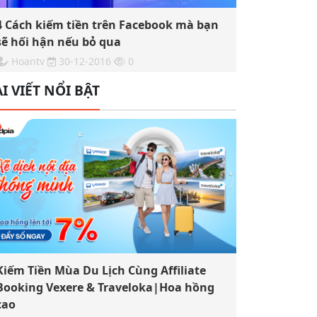
4 Cách kiếm tiền trên Facebook mà bạn
sẽ hối hận nếu bỏ qua
Hoantv
30-12-2016
0
I VIẾT NỔI BẬT
Kiếm Tiền Mùa Du Lịch Cùng Affiliate
Booking Vexere & Traveloka|Hoa hồng
cao