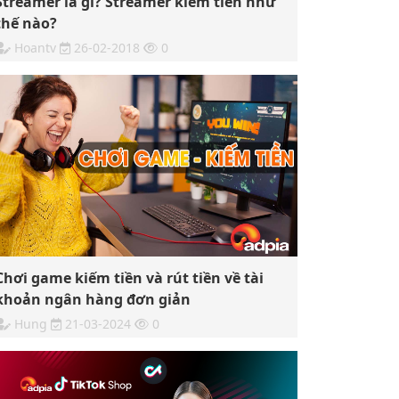
Streamer là gì? Streamer kiếm tiền như
thế nào?
Hoantv
26-02-2018
0
Chơi game kiếm tiền và rút tiền về tài
khoản ngân hàng đơn giản
Hung
21-03-2024
0