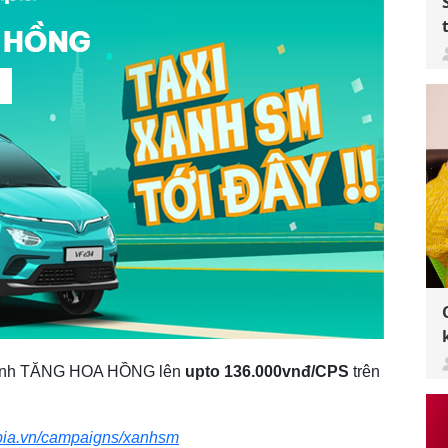
 chỉnh TĂNG HOA HỒNG lên
upto 136.000vnđ/CPS
trên
dpia.vn/campaigns/xanhsm