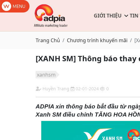
GIỚI THIỆU
TIN
Trang Chủ
Chương trình khuyến mãi
[X
[XANH SM] Thông báo thay 
xanhsm
Huyền Trang
02-01-2024
0
ADPIA xin thông báo bắt đầu từ ngày 
Xanh SM điều chỉnh TĂNG HOA HỒ