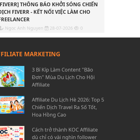
[FIVERR] THÔNG BÁO KHỞI SÓNG CHIẾN
DỊCH FIVERR - KẾT NỐI VIỆC LÀM CHO
FREELANCER
Ngoc Anh Nguyen
28-07-2026
0
FFILIATE MARKETING
3 Bí Kíp Làm Content "Bão
Đơn" Mùa Du Lịch Cho Hội
Affiliate
Affiliate Du Lịch Hè 2026: Top 5
Chiến Dịch Travel Ra Số Tốt,
Hoa Hồng Cao
Cách trở thành KOC Affiliate
dù chỉ có vài nghìn follower