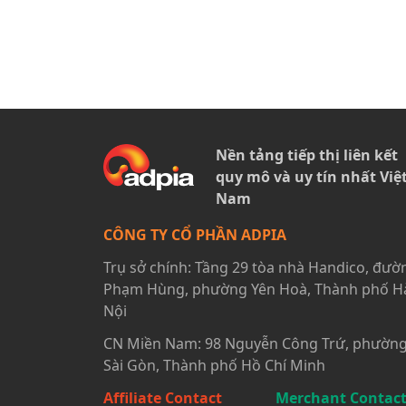
Nền tảng tiếp thị liên kết
quy mô và uy tín nhất Việ
Nam
CÔNG TY CỔ PHẦN ADPIA
Trụ sở chính: Tầng 29 tòa nhà Handico, đườ
Phạm Hùng, phường Yên Hoà, Thành phố H
Nội
CN Miền Nam: 98 Nguyễn Công Trứ, phườn
Sài Gòn, Thành phố Hồ Chí Minh
Affiliate Contact
Merchant Contac