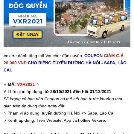
Vexere dành tặng mã Voucher độc quyền:
COUPON
GIẢM GIÁ
20.000 VNĐ
CHO RIÊNG TUYẾN ĐƯỜNG HÀ NỘI - SAPA, LÀO
CAI.
⭐️
MÃ:
VXR2021
⭐️
⚡
Thời gian áp dụng:
từ 28/10/2021 đến hết 31/12/2021
Số lượng có hạn nên Coupon có thể hết hạn trước khoảng thời
gian trên áp dụng theo ngày đặt
⚡
Phạm vi áp dụng: tuyến đường Hà Nội <> Sapa, Lào Cai
⚡
Kênh áp dụng: Trên Website, App và hotline Vexere.