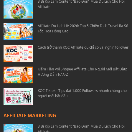
3 Bí Kíp Làm Content "Bão Đơn" Mùa Du Lịch Cho Hội
Affiliate
Affiliate Du Lịch Hè 2026: Top 5 Chiến Dịch Travel Ra Số
Tốt, Hoa Hồng Cao
Cách trở thành KOC Affiliate dù chỉ có vài nghìn follower
Kiếm Tiền Với Shopee Affiliate Cho Người Mới Bắt Đầu:
Hướng Dẫn Từ A-Z
KOC Tiktok - Tips đạt 1.000 Followers nhanh chóng cho
người mới bắt đầu
AFFILIATE MARKETING
3 Bí Kíp Làm Content "Bão Đơn" Mùa Du Lịch Cho Hội
Affiliate