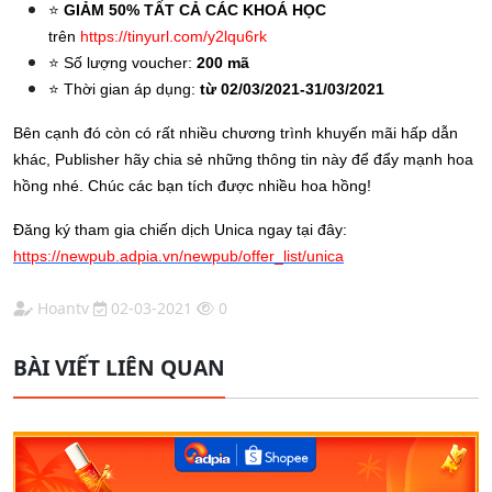
⭐️
GIẢM 50% TẤT CẢ CÁC KHOÁ HỌC
trên
https://tinyurl.com/y2lqu6rk
⭐️
Số lượng voucher:
200 mã
⭐️
Thời gian áp dụng:
từ 02/03/2021-31/03/2021
Bên cạnh đó còn có rất nhiều chương trình khuyến mãi hấp dẫn
khác, Publisher hãy chia sẻ những thông tin này để đẩy mạnh hoa
hồng nhé. Chúc các bạn tích được nhiều hoa hồng!
Đăng ký tham gia chiến dịch Unica ngay tại đây:
https://newpub.adpia.vn/newpub/offer_list/unica
Hoantv
02-03-2021
0
BÀI VIẾT LIÊN QUAN