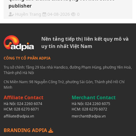
publisher
Huyền Trang
04-08-2026
0
Nền tảng tiếp thị liên kết quy mô và
uy tín nhất Việt Nam
CÔNG TY CỔ PHẦN ADPIA
Trụ sở chính: Tầng 29 tòa nhà Handico, đường Phạm Hùng, phường Yên Hoà,
Thành phố Hà Nội
CN Miền Nam: 98 Nguyễn Công Trứ, phường Sài Gòn, Thành phố Hồ Chí
Minh
Affiliate Contact
Merchant Contact
Hà Nội:
024 2260 6074
Hà Nội:
024 2260 6075
HCM:
028 6270 6071
HCM:
028 6270 6072
affiliate@adpia.vn
merchant@adpia.vn
BRANDING ADPIA