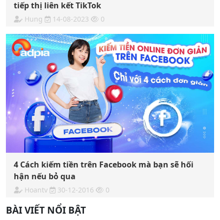
tiếp thị liên kết TikTok
Hung
14-08-2023
0
4 Cách kiếm tiền trên Facebook mà bạn sẽ hối
hận nếu bỏ qua
Hoantv
30-12-2016
0
BÀI VIẾT NỔI BẬT