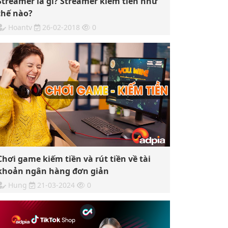
Streamer là gì? Streamer kiếm tiền như
thế nào?
Hoantv
26-02-2018
0
Chơi game kiếm tiền và rút tiền về tài
khoản ngân hàng đơn giản
Hung
21-03-2024
0