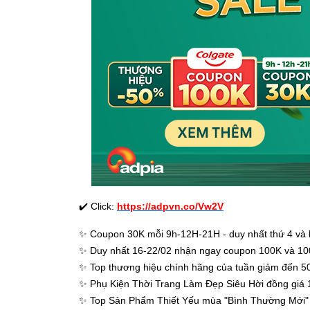
✔️
Click:
https://adpvn.co/Vw2V
✨
Coupon 30K mỗi 9h-12H-21H - duy nhất thứ 4 và h
✨
Duy nhất 16-22/02 nhận ngay coupon 100K và 100
✨
Top thương hiệu chính hãng của tuần giảm đến 
✨
Phụ Kiện Thời Trang Làm Đẹp Siêu Hời đồng giá 
✨
Top Sản Phẩm Thiết Yếu mùa "Bình Thường Mới" g