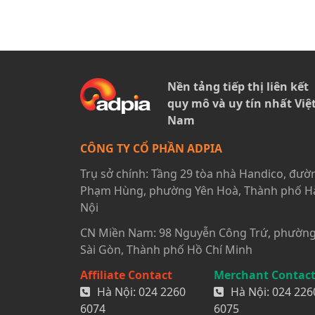
Nền tảng tiếp thị liên kết
quy mô và uy tín nhất Việ
Nam
CÔNG TY CỔ PHẦN ADPIA
Trụ sở chính: Tầng 29 tòa nhà Handico, đườ
Phạm Hùng, phường Yên Hoà, Thành phố H
Nội
CN Miền Nam: 98 Nguyễn Công Trứ, phườn
Sài Gòn, Thành phố Hồ Chí Minh
Affiliate Contact
Merchant Contac
Hà Nội:
024 2260
Hà Nội:
024 226
6074
6075