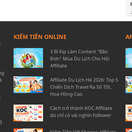
KIẾM TIỀN ONLINE
A
t
3 Bí Kíp Làm Content "Bão
Đơn" Mùa Du Lịch Cho Hội
Affiliate
ng
à
Affiliate Du Lịch Hè 2026: Top 5
Chiến Dịch Travel Ra Số Tốt,
Hoa Hồng Cao
g
Cách trở thành KOC Affiliate
t
dù chỉ có vài nghìn follower
0
Kiếm Tiền Với Shopee Affiliate