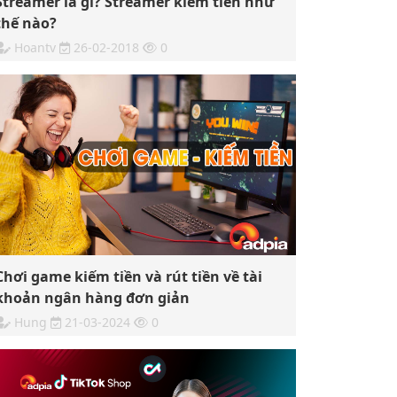
Streamer là gì? Streamer kiếm tiền như
thế nào?
Hoantv
26-02-2018
0
Chơi game kiếm tiền và rút tiền về tài
khoản ngân hàng đơn giản
Hung
21-03-2024
0