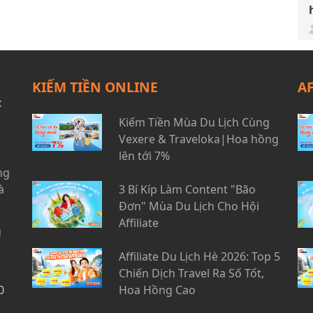
KIẾM TIỀN ONLINE
A
t
Kiếm Tiền Mùa Du Lịch Cùng
Vexere & Traveloka|Hoa hồng
lên tới 7%
ng
à
3 Bí Kíp Làm Content "Bão
Đơn" Mùa Du Lịch Cho Hội
Affiliate
g
Affiliate Du Lịch Hè 2026: Top 5
t
Chiến Dịch Travel Ra Số Tốt,
0
Hoa Hồng Cao