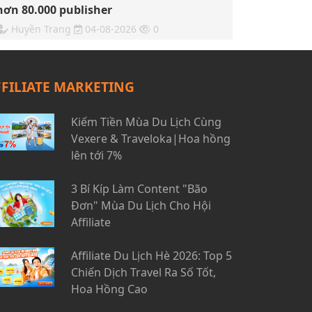
hơn 80.000 publisher
Huyền Trang
04-08-2026
0
FFILIATE MARKETING
Kiếm Tiền Mùa Du Lịch Cùng
Vexere & Traveloka|Hoa hồng
lên tới 7%
3 Bí Kíp Làm Content "Bão
Đơn" Mùa Du Lịch Cho Hội
Affiliate
Affiliate Du Lịch Hè 2026: Top 5
Chiến Dịch Travel Ra Số Tốt,
Hoa Hồng Cao