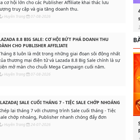
ra cơ hội lớn cho các Publisher Affiliate khai thác lưu
lượng truy cập và gia tăng doanh thu.
Huyền Trang
07-08-2026
BÀ
LAZADA 8.8 BIG SALE: CƠ HỘI BỨT PHÁ DOANH THU
DÀNH CHO PUBLISHER AFFILIATE
Tháng 8 luôn là một trong những giai đoạn sôi động nhất
của thương mại điện tử và Lazada 8.8 Big Sale chính là sự
kiện mở màn cho chuỗi Mega Campaign cuối năm.
Huyền Trang
07-08-2026
[LAZADA] SALE CUỐI THÁNG 7 - TIỆC SALE CHỚP NHOÁNG
Khép lại tháng 7 với chương trình Sale cuối tháng - Tiệc
sale chớp nhoáng, Publisher nhanh chóng đẩy đơn
Huyền Trang
24-07-2026