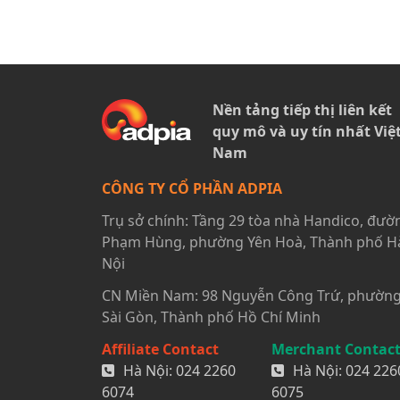
Nền tảng tiếp thị liên kết
quy mô và uy tín nhất Việ
Nam
CÔNG TY CỔ PHẦN ADPIA
Trụ sở chính: Tầng 29 tòa nhà Handico, đườ
Phạm Hùng, phường Yên Hoà, Thành phố H
Nội
CN Miền Nam: 98 Nguyễn Công Trứ, phườn
Sài Gòn, Thành phố Hồ Chí Minh
Affiliate Contact
Merchant Contac
Hà Nội:
024 2260
Hà Nội:
024 226
6074
6075