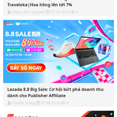
Traveloka|Hoa hồng lên tới 7%
Ngoc Anh Nguyen
07-08-2026
0
Lazada 8.8 Big Sale: Cơ hội bứt phá doanh thu
dành cho Publisher Affiliate
Huyền Trang
07-08-2026
0