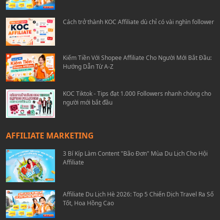
Cách trở thành KOC Affiliate dù chỉ có vài nghìn follower
Kiếm Tiền Với Shopee Affiliate Cho Người Mới Bắt Đầu:
Hướng Dẫn Từ A-Z
KOC Tiktok - Tips đạt 1.000 Followers nhanh chóng cho
người mới bắt đầu
AFFILIATE MARKETING
3 Bí Kíp Làm Content "Bão Đơn" Mùa Du Lịch Cho Hội
Affiliate
Affiliate Du Lịch Hè 2026: Top 5 Chiến Dịch Travel Ra Số
Tốt, Hoa Hồng Cao