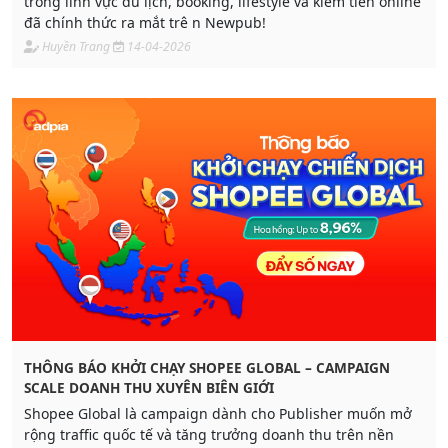
trong lĩnh vực du lịch, booking, lifestyle và kiếm tiền online
đã chính thức ra mắt trê n Newpub!
Huyền Trang
14-04-2026
THÔNG BÁO KHỞI CHẠY SHOPEE GLOBAL – CAMPAIGN
SCALE DOANH THU XUYÊN BIÊN GIỚI
Shopee Global là campaign dành cho Publisher muốn mở
rộng traffic quốc tế và tăng trưởng doanh thu trên nền