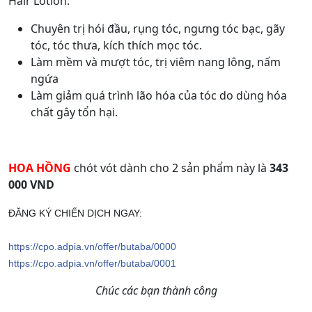
Hair Lotion:
Chuyên trị hói đầu, rụng tóc, ngưng tóc bạc, gãy
tóc, tóc thưa, kích thích mọc tóc.
Làm mềm và mượt tóc, trị viêm nang lông, nấm
ngứa
Làm giảm quá trình lão hóa của tóc do dùng hóa
chất gây tổn hại.
HOA HỒNG
chót vót dành cho 2 sản phẩm này là
343
000 VND
ĐĂNG KÝ CHIẾN DỊCH NGAY:
https://cpo.adpia.vn/
offer/butaba/0000
https://cpo.adpia.vn/
offer/butaba/0001
Chúc các bạn thành công