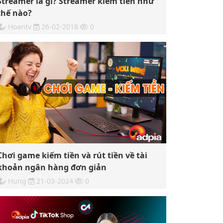
Streamer là gì? Streamer kiếm tiền như
thế nào?
Hoantv
26-02-2018
0
Chơi game kiếm tiền và rút tiền về tài
khoản ngân hàng đơn giản
Hung
21-03-2024
0