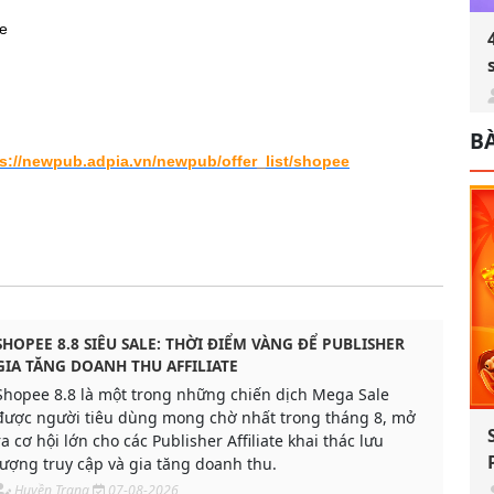
ee
BÀ
s://newpub.adpia.vn/newpub/offer_list/shopee
SHOPEE 8.8 SIÊU SALE: THỜI ĐIỂM VÀNG ĐỂ PUBLISHER
GIA TĂNG DOANH THU AFFILIATE
Shopee 8.8 là một trong những chiến dịch Mega Sale
được người tiêu dùng mong chờ nhất trong tháng 8, mở
ra cơ hội lớn cho các Publisher Affiliate khai thác lưu
lượng truy cập và gia tăng doanh thu.
Huyền Trang
07-08-2026