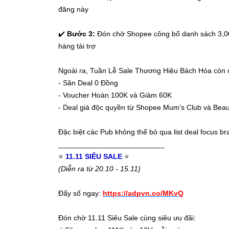
đăng này
✔️
Bước 3:
Đón chờ Shopee công bố danh sách 3,0
hàng tài trợ
Ngoài ra, Tuần Lễ Sale Thương Hiệu Bách Hóa còn 
- Săn Deal 0 Đồng
- Voucher Hoàn 100K và Giảm 60K
- Deal giá độc quyền từ Shopee Mum’s Club và Beau
Đặc biệt các Pub không thể bỏ qua list deal focus 
__________________________
⭐️
11.11 SIÊU SALE
⭐️
(Diễn ra từ 20.10 - 15.11)
Đẩy số ngay:
https://adpvn.co/MKvQ
Đón chờ 11.11 Siêu Sale cùng siêu ưu đãi: