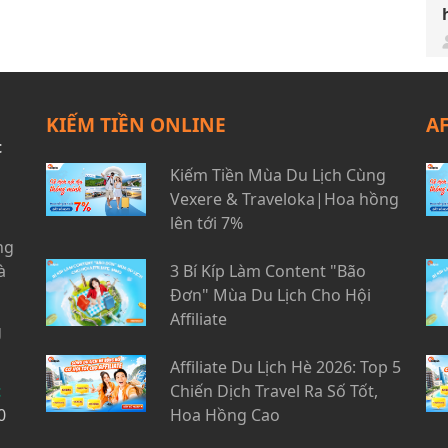
KIẾM TIỀN ONLINE
A
t
Kiếm Tiền Mùa Du Lịch Cùng
Vexere & Traveloka|Hoa hồng
lên tới 7%
ng
à
3 Bí Kíp Làm Content "Bão
Đơn" Mùa Du Lịch Cho Hội
Affiliate
g
Affiliate Du Lịch Hè 2026: Top 5
t
Chiến Dịch Travel Ra Số Tốt,
0
Hoa Hồng Cao