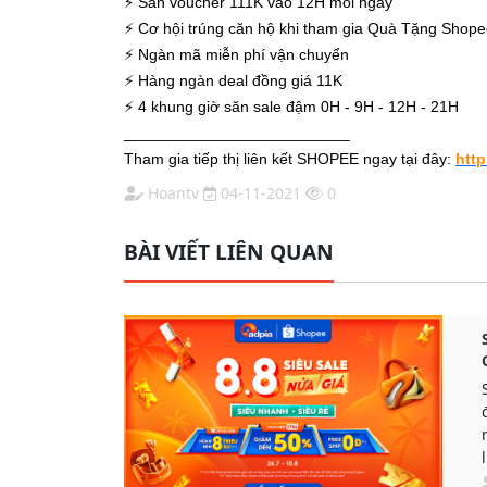
⚡
Săn voucher 111K vào 12H mỗi ngày
⚡
Cơ hội trúng căn hộ khi tham gia Quà Tặng Shop
⚡
Ngàn mã miễn phí vận chuyển
⚡
Hàng ngàn deal đồng giá 11K
⚡
4 khung giờ săn sale đậm 0H - 9H - 12H - 21H
__________________________
Tham gia tiếp thị liên kết SHOPEE ngay tại đây:
http
Hoantv
04-11-2021
0
BÀI VIẾT LIÊN QUAN