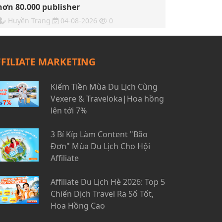
hơn 80.000 publisher
Huyền Trang
04-08-2026
0
FFILIATE MARKETING
Kiếm Tiền Mùa Du Lịch Cùng
Vexere & Traveloka|Hoa hồng
lên tới 7%
3 Bí Kíp Làm Content "Bão
Đơn" Mùa Du Lịch Cho Hội
Affiliate
Affiliate Du Lịch Hè 2026: Top 5
Chiến Dịch Travel Ra Số Tốt,
Hoa Hồng Cao