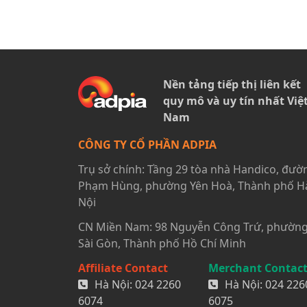
Nền tảng tiếp thị liên kết
quy mô và uy tín nhất Việ
Nam
CÔNG TY CỔ PHẦN ADPIA
Trụ sở chính: Tầng 29 tòa nhà Handico, đườ
Phạm Hùng, phường Yên Hoà, Thành phố H
Nội
CN Miền Nam: 98 Nguyễn Công Trứ, phườn
Sài Gòn, Thành phố Hồ Chí Minh
Affiliate Contact
Merchant Contac
Hà Nội:
024 2260
Hà Nội:
024 226
6074
6075