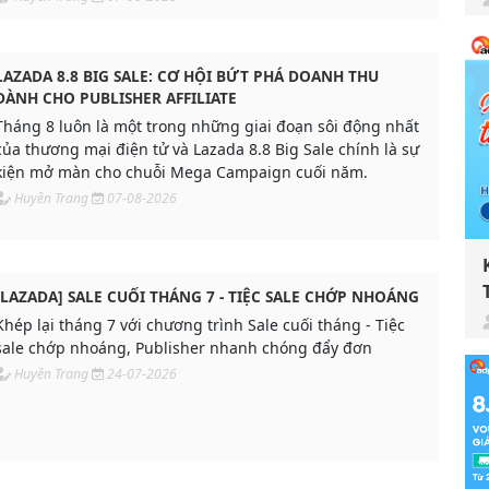
LAZADA 8.8 BIG SALE: CƠ HỘI BỨT PHÁ DOANH THU
DÀNH CHO PUBLISHER AFFILIATE
Tháng 8 luôn là một trong những giai đoạn sôi động nhất
của thương mại điện tử và Lazada 8.8 Big Sale chính là sự
kiện mở màn cho chuỗi Mega Campaign cuối năm.
Huyền Trang
07-08-2026
[LAZADA] SALE CUỐI THÁNG 7 - TIỆC SALE CHỚP NHOÁNG
Khép lại tháng 7 với chương trình Sale cuối tháng - Tiệc
sale chớp nhoáng, Publisher nhanh chóng đẩy đơn
Huyền Trang
24-07-2026