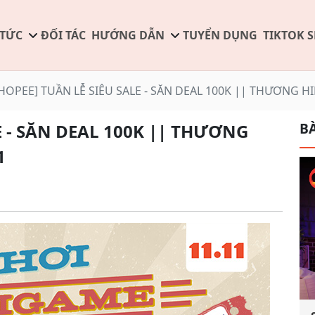
 TỨC
ĐỐI TÁC
HƯỚNG DẪN
TUYỂN DỤNG
TIKTOK 
HOPEE] TUẦN LỄ SIÊU SALE - SĂN DEAL 100K || THƯƠNG HI
BÀ
E - SĂN DEAL 100K || THƯƠNG
1