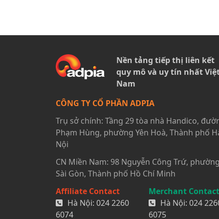
Nền tảng tiếp thị liên kết
quy mô và uy tín nhất Việ
Nam
CÔNG TY CỔ PHẦN ADPIA
Trụ sở chính: Tầng 29 tòa nhà Handico, đườ
Phạm Hùng, phường Yên Hoà, Thành phố H
Nội
CN Miền Nam: 98 Nguyễn Công Trứ, phườn
Sài Gòn, Thành phố Hồ Chí Minh
Affiliate Contact
Merchant Contac
Hà Nội:
024 2260
Hà Nội:
024 226
6074
6075