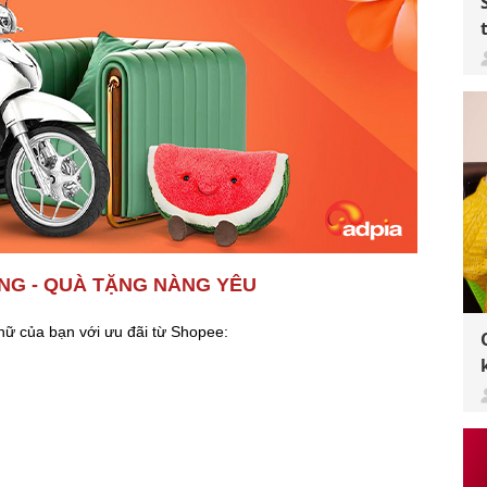
ỐNG - QUÀ TẶNG NÀNG YÊU
nữ của bạn với ưu đãi từ Shopee: