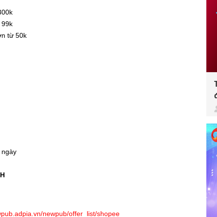
 300k
ừ 99k
ơn từ 50k
i ngày
1H
wpub.adpia.vn/newpub/offer_list/shopee