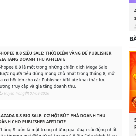
BÀ
SHOPEE 8.8 SIÊU SALE: THỜI ĐIỂM VÀNG ĐỂ PUBLISHER
GIA TĂNG DOANH THU AFFILIATE
Shopee 8.8 là một trong những chiến dịch Mega Sale
được người tiêu dùng mong chờ nhất trong tháng 8, mở
ra cơ hội lớn cho các Publisher Affiliate khai thác lưu
lượng truy cập và gia tăng doanh thu.
Huyền Trang
07-08-2026
LAZADA 8.8 BIG SALE: CƠ HỘI BỨT PHÁ DOANH THU
DÀNH CHO PUBLISHER AFFILIATE
Tháng 8 luôn là một trong những giai đoạn sôi động nhất
của thương mại điện tử và Lazada 8.8 Big Sale chính là sự