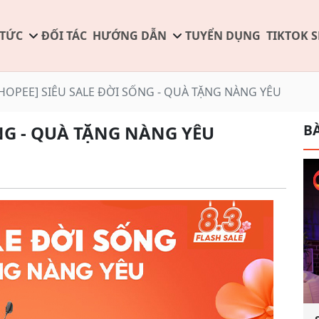
 TỨC
ĐỐI TÁC
HƯỚNG DẪN
TUYỂN DỤNG
TIKTOK 
HOPEE] SIÊU SALE ĐỜI SỐNG - QUÀ TẶNG NÀNG YÊU
BÀ
ỐNG - QUÀ TẶNG NÀNG YÊU