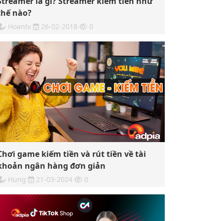
Streamer là gì? Streamer kiếm tiền như
thế nào?
Hoantv
26-02-2018
0
Chơi game kiếm tiền và rút tiền về tài
khoản ngân hàng đơn giản
Hung
21-03-2024
0