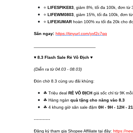
⭐️
LIFESPIKE83
, giảm 8%, tối đa 100k, đơn từ
⭐️
LIFEWM0803
, giảm 15%, tối đa 100k, đơn t
⭐️
LIFEXUMAR
hoàn 100% xu tối đa 20k cho đ
Săn ngay:
https://tinyurl.com/yxf2c7qq
__________________________
♥️
8.3 Flash Sale Rẻ Vô Địch
♥️
(Diễn ra từ 04.03 - 08.03)
Đón chờ 8.3 cùng ưu đãi khủng:
☘ Triệu deal
RẺ VÔ ĐỊCH
giá sốc chỉ từ 9K mỗ
☘ Hàng ngàn
quà tặng cho nàng vào 8.3
☘ 4 khung giờ săn sale đậm
0H - 9H - 12H - 2
-----------
Đăng ký tham gia Shopee Affiliate tại đây:
https://ne