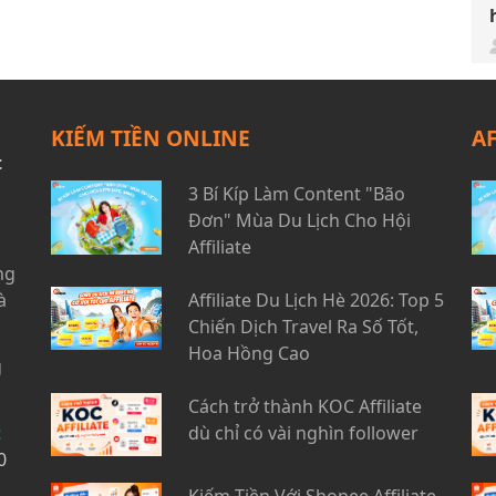
KIẾM TIỀN ONLINE
A
t
3 Bí Kíp Làm Content "Bão
Đơn" Mùa Du Lịch Cho Hội
Affiliate
ng
à
Affiliate Du Lịch Hè 2026: Top 5
Chiến Dịch Travel Ra Số Tốt,
Hoa Hồng Cao
g
Cách trở thành KOC Affiliate
t
dù chỉ có vài nghìn follower
0
Kiếm Tiền Với Shopee Affiliate