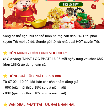
Sông có thể cạn, núi có thể mòn nhưng săn deal HOT thì phải
xuyên Tết mới đủ đô. Sendo gửi tới cả nhà deal HOT xuyên Tết:
⭐️
CÒN MÙNG - CÒN TUNG VOUCHER:
✔️
Giờ vàng “NHẤT LỘC PHÁT” 16:08 mỗi ngày tung voucher 68K
(đơn 188K) áp dụng toàn sàn
⭐️
ĐỒNG GIÁ LỘC PHÁT 66K & 88K:
Từ 07.02 - 10.02: Mở bán các sản phẩm đồng giá
- 66K (giảm tối thiểu 15% so giá niêm yết)
- 88K (giảm tối thiểu 10% so giá niêm yết)
⭐️
VẠN DEAL PHÁT TÀI - ƯU ĐÃI NHÂN HAI: