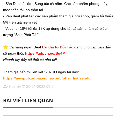
- Săn Deal tài lộc - Sung túc cả năm: Các sản phẩm phong thủy,
mèo thần tài, áo thần tài…
- Vạn deal phát tài: các sản phẩm tham gia bởi shop, giảm tối thiểu
5% trên giá niêm yết
- Voucher 18% tối đa 18K áp dụng cho tất cả sản phẩm có biểu
tượng “Sale Phát Tài”
⭐️
Và hàng ngàn Deal
Ưu đãi từ Đối Tác
đang chờ các bạn đẩy
số ngay thôi:
https://adpvn.co/Bq4M
Nhanh tay đẩy số thôi cả nhà ơi!!
---------
Tham gia tiếp thị liên kết SENDO ngay tại đây:
https://newpub.adpia.vn/newpub/offer_list/sendo
Hoantv
26-01-2022
0
BÀI VIẾT LIÊN QUAN