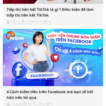
Tiếp thị liên kết TikTok là gì ? Điều kiện để làm
tiếp thị liên kết TikTok
Hung
14-08-2023
0
4 Cách kiếm tiền trên Facebook mà bạn sẽ hối
hận nếu bỏ qua
Hoantv
30-12-2016
0