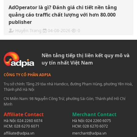
AdOperator là gì? Đánh giá chi tiết nền tảng
quảng cáo traffic chất lượng với hơn 80.000
publisher
Huyền Trang
04-08-2026
0
Nền tảng tiếp thị liên kết quy mô và
uy tín nhất Việt Nam
CÔNG TY CỔ PHẦN ADPIA
Trụ sở chính: Tầng 29 tòa nhà Handico, đường Phạm Hùng, phường Yên Hoà,
Thành phố Hà Nội
CN Miền Nam: 98 Nguyễn Công Trứ, phường Sài Gòn, Thành phố Hồ Chí
Minh
Affiliate Contact
Merchant Contact
Hà Nội:
024 2260 6074
Hà Nội:
024 2260 6075
HCM:
028 6270 6071
HCM:
028 6270 6072
affiliate@adpia.vn
merchant@adpia.vn