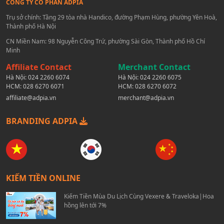
CÔNG TY CỔ PHẦN ADPIA
Trụ sở chính: Tầng 29 tòa nhà Handico, đường Phạm Hùng, phường Yên Hoà,
Thành phố Hà Nội
CN Miền Nam: 98 Nguyễn Công Trứ, phường Sài Gòn, Thành phố Hồ Chí
Minh
Affiliate Contact
Merchant Contact
Hà Nội:
024 2260 6074
Hà Nội:
024 2260 6075
HCM:
028 6270 6071
HCM:
028 6270 6072
affiliate@adpia.vn
merchant@adpia.vn
BRANDING ADPIA
KIẾM TIỀN ONLINE
Kiếm Tiền Mùa Du Lịch Cùng Vexere & Traveloka|Hoa
hồng lên tới 7%