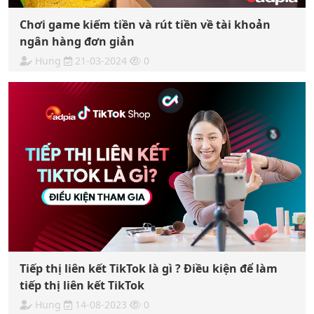
Chơi game kiếm tiền và rút tiền về tài khoản
ngân hàng đơn giản
Hung
21-03-2024
0
Tiếp thị liên kết TikTok là gì ? Điều kiện để làm
tiếp thị liên kết TikTok
Hung
14-08-2023
0