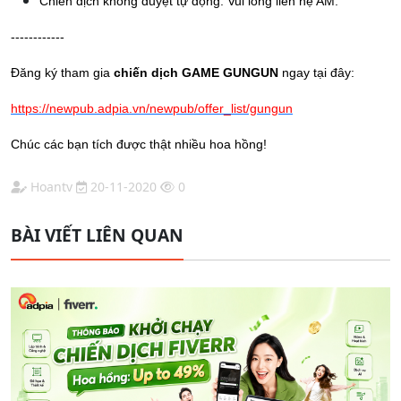
Chiến dịch không duyệt tự động. Vui lòng liên hệ AM.
------------
Đăng ký tham gia
chiến dịch GAME GUNGUN
ngay tại đây:
https://newpub.adpia.vn/newpub/offer_list/gungun
Chúc các bạn tích được thật nhiều hoa hồng!
Hoantv
20-11-2020
0
BÀI VIẾT LIÊN QUAN