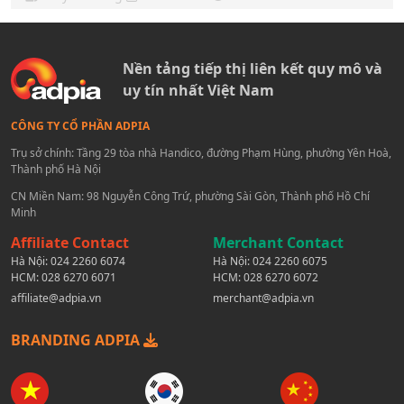
Nền tảng tiếp thị liên kết quy mô và
uy tín nhất Việt Nam
CÔNG TY CỔ PHẦN ADPIA
Trụ sở chính: Tầng 29 tòa nhà Handico, đường Phạm Hùng, phường Yên Hoà,
Thành phố Hà Nội
CN Miền Nam: 98 Nguyễn Công Trứ, phường Sài Gòn, Thành phố Hồ Chí
Minh
Affiliate Contact
Merchant Contact
Hà Nội:
024 2260 6074
Hà Nội:
024 2260 6075
HCM:
028 6270 6071
HCM:
028 6270 6072
affiliate@adpia.vn
merchant@adpia.vn
BRANDING ADPIA