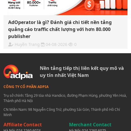
AdOperator là gì? Đánh giá chi tiết nền tảng
quảng cáo traffic chất lượng với hơn 80.000
publisher
Huyền Trang
04-08-2026
0
Nền tảng tiếp thị liên kết quy mô và
uy tín nhất Việt Nam
CÔNG TY CỔ PHẦN ADPIA
Trụ sở chính: Tầng 29 tòa nhà Handico, đường Phạm Hùng, phường Yên Hoà,
Thành phố Hà Nội
CN Miền Nam: 98 Nguyễn Công Trứ, phường Sài Gòn, Thành phố Hồ Chí
Minh
Affiliate Contact
Merchant Contact
Hà Nội:
024 2260 6074
Hà Nội:
024 2260 6075