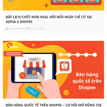
ĐẶT LỊCH CHỐT ĐƠN DEAL HỜI MỖI NGÀY CHỈ CÓ TẠI
ADPIA X SHOPEE
Huyền Trang
05-11-2025
BÁN HÀNG QUỐC TẾ TRÊN SHOPEE – CƠ HỘI MỞ RỘNG THỊ