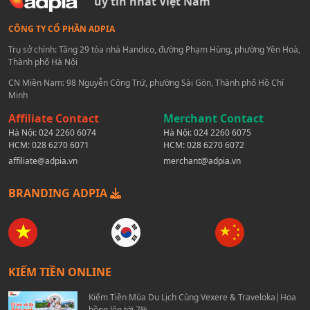
uy tín nhất Việt Nam
CÔNG TY CỔ PHẦN ADPIA
Trụ sở chính: Tầng 29 tòa nhà Handico, đường Phạm Hùng, phường Yên Hoà,
Thành phố Hà Nội
CN Miền Nam: 98 Nguyễn Công Trứ, phường Sài Gòn, Thành phố Hồ Chí
Minh
Affiliate Contact
Merchant Contact
Hà Nội:
024 2260 6074
Hà Nội:
024 2260 6075
HCM:
028 6270 6071
HCM:
028 6270 6072
affiliate@adpia.vn
merchant@adpia.vn
BRANDING ADPIA
KIẾM TIỀN ONLINE
Kiếm Tiền Mùa Du Lịch Cùng Vexere & Traveloka|Hoa
hồng lên tới 7%