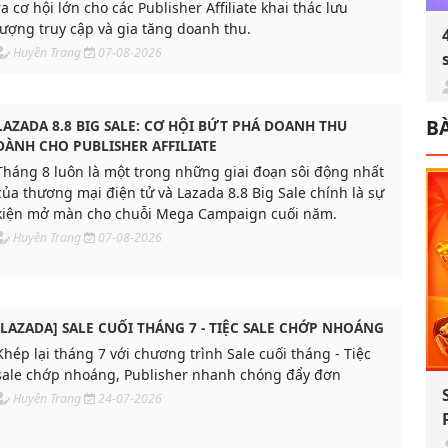
ra cơ hội lớn cho các Publisher Affiliate khai thác lưu
lượng truy cập và gia tăng doanh thu.
Huyền Trang
07-08-2026
BÀ
LAZADA 8.8 BIG SALE: CƠ HỘI BỨT PHÁ DOANH THU
DÀNH CHO PUBLISHER AFFILIATE
Tháng 8 luôn là một trong những giai đoạn sôi động nhất
của thương mại điện tử và Lazada 8.8 Big Sale chính là sự
kiện mở màn cho chuỗi Mega Campaign cuối năm.
Huyền Trang
07-08-2026
[LAZADA] SALE CUỐI THÁNG 7 - TIỆC SALE CHỚP NHOÁNG
Khép lại tháng 7 với chương trình Sale cuối tháng - Tiệc
sale chớp nhoáng, Publisher nhanh chóng đẩy đơn
Huyền Trang
24-07-2026