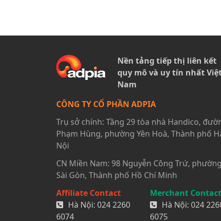
Nền tảng tiếp thị liên kết
quy mô và uy tín nhất Việ
Nam
CÔNG TY CỔ PHẦN ADPIA
Trụ sở chính: Tầng 29 tòa nhà Handico, đườ
Phạm Hùng, phường Yên Hoà, Thành phố H
Nội
CN Miền Nam: 98 Nguyễn Công Trứ, phườn
Sài Gòn, Thành phố Hồ Chí Minh
Affiliate Contact
Merchant Contac
Hà Nội:
024 2260
Hà Nội:
024 226
6074
6075