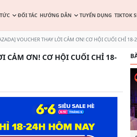
 TỨC
ĐỐI TÁC
HƯỚNG DẪN
TUYỂN DỤNG
TIKTOK 
AZADA] VOUCHER THAY LỜI CẢM ƠN! CƠ HỘI CUỐI CHỈ 18-
BÀ
I CẢM ƠN! CƠ HỘI CUỐI CHỈ 18-