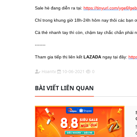
Sale hè đang diễn ra tại:
https://tinyurl.com/yge6fgeb
Chỉ trong khung giờ 18h-24h hôm nay thôi các bạn ơ
Cà thẻ nhanh tay thì còn, chậm tay chắc chắn phải nói
-------
Tham gia tiếp thị liên kết
LAZADA
ngay tại đây:
http
Hoantv
10-06-2021
0
BÀI VIẾT LIÊN QUAN