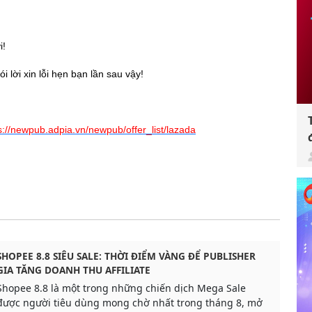
i!
 lời xin lỗi hẹn bạn lần sau vậy!
s://newpub.adpia.vn/newpub/offer_list/lazada
SHOPEE 8.8 SIÊU SALE: THỜI ĐIỂM VÀNG ĐỂ PUBLISHER
GIA TĂNG DOANH THU AFFILIATE
Shopee 8.8 là một trong những chiến dịch Mega Sale
được người tiêu dùng mong chờ nhất trong tháng 8, mở