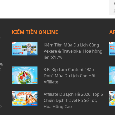
KIẾM TIỀN ONLINE
A
t
Kiếm Tiền Mùa Du Lịch Cùng
Vexere & Traveloka|Hoa hồng
lên tới 7%
ng
à
3 Bí Kíp Làm Content "Bão
Đơn" Mùa Du Lịch Cho Hội
Affiliate
g
Affiliate Du Lịch Hè 2026: Top 5
t
Chiến Dịch Travel Ra Số Tốt,
0
Hoa Hồng Cao