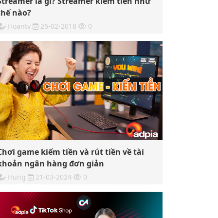
Streamer là gì? Streamer kiếm tiền như
thế nào?
Hoantv
26-02-2018
0
Chơi game kiếm tiền và rút tiền về tài
khoản ngân hàng đơn giản
Hung
21-03-2024
0