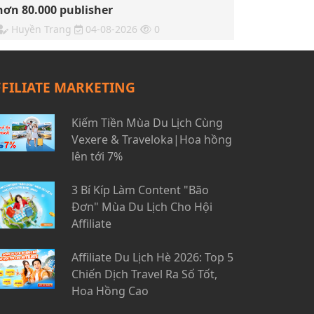
hơn 80.000 publisher
Huyền Trang
04-08-2026
0
FFILIATE MARKETING
Kiếm Tiền Mùa Du Lịch Cùng
Vexere & Traveloka|Hoa hồng
lên tới 7%
3 Bí Kíp Làm Content "Bão
Đơn" Mùa Du Lịch Cho Hội
Affiliate
Affiliate Du Lịch Hè 2026: Top 5
Chiến Dịch Travel Ra Số Tốt,
Hoa Hồng Cao