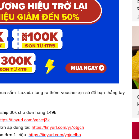
 mua sắm. Lazada tung ra thêm voucher xịn sò để bạn thẳng tay
eship 30k cho đơn hàng 149k
ttps://tinyurl.com/yglvej3k
lớn áp dụng tại:
https://tinyurl.com/yj7otgch
o đơn 1 triệu:
https://tinyurl.com/ygjdelho