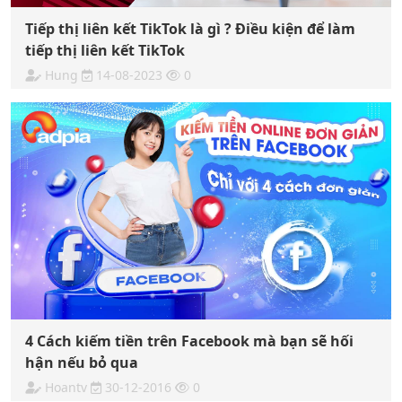
Tiếp thị liên kết TikTok là gì ? Điều kiện để làm
tiếp thị liên kết TikTok
Hung
14-08-2023
0
4 Cách kiếm tiền trên Facebook mà bạn sẽ hối
hận nếu bỏ qua
Hoantv
30-12-2016
0