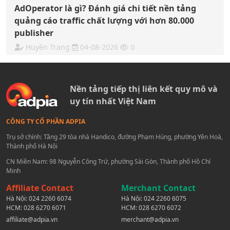
AdOperator là gì? Đánh giá chi tiết nền tảng
quảng cáo traffic chất lượng với hơn 80.000
publisher
Huyền Trang
04-08-2026
0
Nền tảng tiếp thị liên kết quy mô và
uy tín nhất Việt Nam
CÔNG TY CỔ PHẦN ADPIA
Trụ sở chính: Tầng 29 tòa nhà Handico, đường Phạm Hùng, phường Yên Hoà,
Thành phố Hà Nội
CN Miền Nam: 98 Nguyễn Công Trứ, phường Sài Gòn, Thành phố Hồ Chí
Minh
Affiliate Contact
Merchant Contact
Hà Nội:
024 2260 6074
Hà Nội:
024 2260 6075
HCM:
028 6270 6071
HCM:
028 6270 6072
affiliate@adpia.vn
merchant@adpia.vn