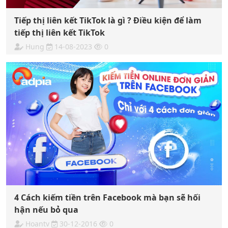
Tiếp thị liên kết TikTok là gì ? Điều kiện để làm
tiếp thị liên kết TikTok
Hung
14-08-2023
0
4 Cách kiếm tiền trên Facebook mà bạn sẽ hối
hận nếu bỏ qua
Hoantv
30-12-2016
0