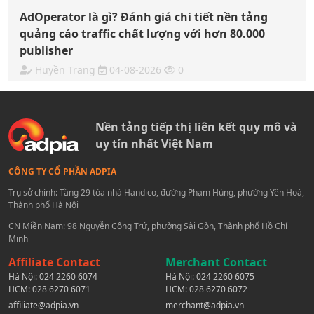
AdOperator là gì? Đánh giá chi tiết nền tảng
quảng cáo traffic chất lượng với hơn 80.000
publisher
Huyền Trang
04-08-2026
0
Nền tảng tiếp thị liên kết quy mô và
uy tín nhất Việt Nam
CÔNG TY CỔ PHẦN ADPIA
Trụ sở chính: Tầng 29 tòa nhà Handico, đường Phạm Hùng, phường Yên Hoà,
Thành phố Hà Nội
CN Miền Nam: 98 Nguyễn Công Trứ, phường Sài Gòn, Thành phố Hồ Chí
Minh
Affiliate Contact
Merchant Contact
Hà Nội:
024 2260 6074
Hà Nội:
024 2260 6075
HCM:
028 6270 6071
HCM:
028 6270 6072
affiliate@adpia.vn
merchant@adpia.vn