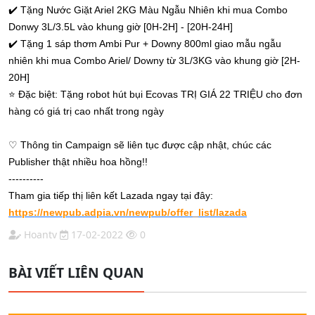
✔️
Tặng Nước Giặt Ariel 2KG Màu Ngẫu Nhiên khi mua Combo
Donwy 3L/3.5L vào khung giờ [0H-2H] - [20H-24H]
✔️
Tặng 1 sáp thơm Ambi Pur + Downy 800ml giao mẫu ngẫu
nhiên khi mua Combo Ariel/ Downy từ 3L/3KG vào khung giờ [2H-
20H]
⭐️
Đặc biệt: Tặng robot hút bụi Ecovas TRỊ GIÁ 22 TRIỆU cho đơn
hàng có giá trị cao nhất trong ngày
♡ Thông tin Campaign sẽ liên tục được cập nhật, chúc các
Publisher thật nhiều hoa hồng!!
----------
Tham gia tiếp thị liên kết Lazada ngay tại đây:
https://newpub.adpia.vn/newpub/offer_list/lazada
Hoantv
17-02-2022
0
BÀI VIẾT LIÊN QUAN