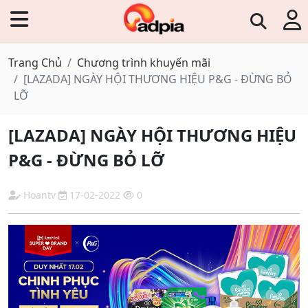
Trang Chủ
Chương trình khuyến mãi
[LAZADA] NGÀY HỘI THƯƠNG HIỆU P&G - ĐỪNG BỎ
LỠ
[LAZADA] NGÀY HỘI THƯƠNG HIỆU
P&G - ĐỪNG BỎ LỠ
Hoantv
17-02-2022
0