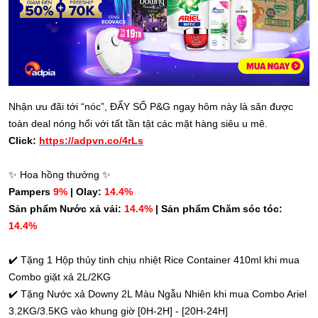
Nhận ưu đãi tới “nóc”, ĐẨY SỐ P&G ngay hôm này là săn được
toàn deal nóng hổi với tất tần tật các mặt hàng siêu u mê.
Click:
https://adpvn.co/4rLs
✨
Hoa hồng thưởng
✨
Pampers
9%
| Olay:
14.4%
Sản phẩm Nước xả vải:
14.4%
| Sản phẩm Chăm sóc tóc:
14.4%
✔️
Tặng 1 Hộp thủy tinh chịu nhiệt Rice Container 410ml khi mua
Combo giặt xả 2L/2KG
✔️
Tặng Nước xả Downy 2L Màu Ngẫu Nhiên khi mua Combo Ariel
3.2KG/3.5KG vào khung giờ [0H-2H] - [20H-24H]