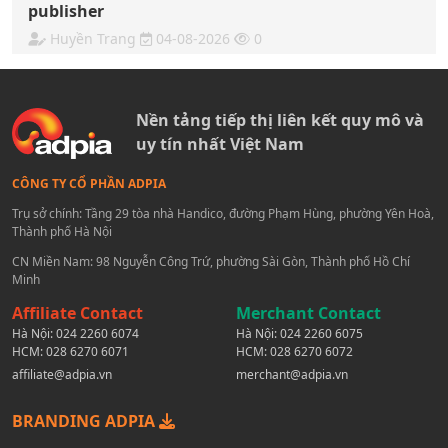
publisher
Huyền Trang
04-08-2026
0
Nền tảng tiếp thị liên kết quy mô và
uy tín nhất Việt Nam
CÔNG TY CỔ PHẦN ADPIA
Trụ sở chính: Tầng 29 tòa nhà Handico, đường Phạm Hùng, phường Yên Hoà,
Thành phố Hà Nội
CN Miền Nam: 98 Nguyễn Công Trứ, phường Sài Gòn, Thành phố Hồ Chí
Minh
Affiliate Contact
Merchant Contact
Hà Nội:
024 2260 6074
Hà Nội:
024 2260 6075
HCM:
028 6270 6071
HCM:
028 6270 6072
affiliate@adpia.vn
merchant@adpia.vn
BRANDING ADPIA