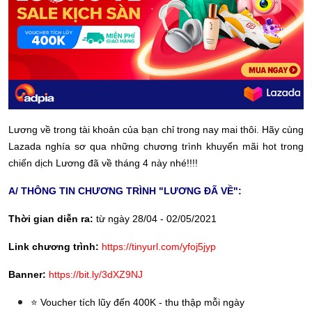
Lương về trong tài khoản của bạn chỉ trong nay mai thôi. Hãy cùng
Lazada nghía sơ qua những chương trình khuyến mãi hot trong
chiến dịch Lương đã về tháng 4 này nhé!!!!
A/ THÔNG TIN CHƯƠNG TRÌNH "LƯƠNG ĐÃ VỀ":
Thời gian diễn ra:
từ ngày 28/04 - 02/05/2021
Link chương trình:
https://tinyurl.com/yfoj5jyp
Banner:
https://bit.ly/3dXZ9NJ
⭐️ Voucher tích lũy đến 400K - thu thập mỗi ngày