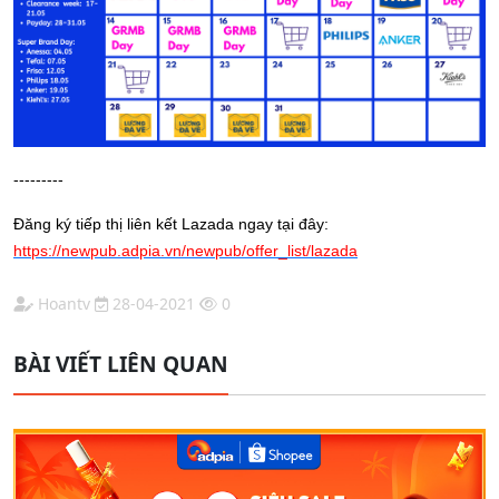
---------
Đăng ký tiếp thị liên kết Lazada ngay tại đây:
https://newpub.adpia.vn/newpub/offer_list/lazada
Hoantv
28-04-2021
0
BÀI VIẾT LIÊN QUAN