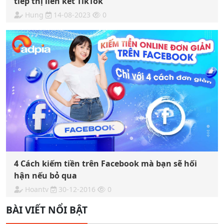
tiếp thị liên kết TikTok
Hung
14-08-2023
0
4 Cách kiếm tiền trên Facebook mà bạn sẽ hối
hận nếu bỏ qua
Hoantv
30-12-2016
0
BÀI VIẾT NỔI BẬT