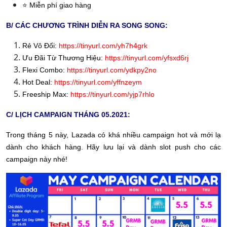
⭐️ Miễn phí giao hàng
B/ CÁC CHƯƠNG TRÌNH DIỄN RA SONG SONG:
Rẻ Vô Đối:
https://tinyurl.com/yh7h4grk
Ưu Đãi Từ Thương Hiệu:
https://tinyurl.com/yfsxd6rj
Flexi Combo:
https://tinyurl.com/ydkpy2no
Hot Deal:
https://tinyurl.com/yffnzeym
Freeship Max:
https://tinyurl.com/yjp7rhlo
C/ LỊCH CAMPAIGN THÁNG 05.2021:
Trong tháng 5 này, Lazada có khá nhiều campaign hot và mới lạ
dành cho khách hàng. Hãy lưu lại và dành slot push cho các
campaign này nhé!