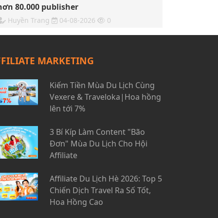
hơn 80.000 publisher
Huyền Trang
04-08-2026
0
FFILIATE MARKETING
Kiếm Tiền Mùa Du Lịch Cùng
Vexere & Traveloka|Hoa hồng
lên tới 7%
3 Bí Kíp Làm Content "Bão
Đơn" Mùa Du Lịch Cho Hội
Affiliate
Affiliate Du Lịch Hè 2026: Top 5
Chiến Dịch Travel Ra Số Tốt,
Hoa Hồng Cao