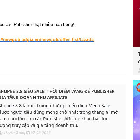
c các Publisher thật nhiều hoa hồng!!
://newpub.adpia.vn/newpub/offer_list/lazada
SHOPEE 8.8 SIÊU SALE: THỜI ĐIỂM VÀNG ĐỂ PUBLISHER
GIA TĂNG DOANH THU AFFILIATE
Shopee 8.8 là một trong những chiến dịch Mega Sale
được người tiêu dùng mong chờ nhất trong tháng 8, mở
ra cơ hội lớn cho các Publisher Affiliate khai thác lưu
lượng truy cập và gia tăng doanh thu.
Huyền Trang
07-08-2026