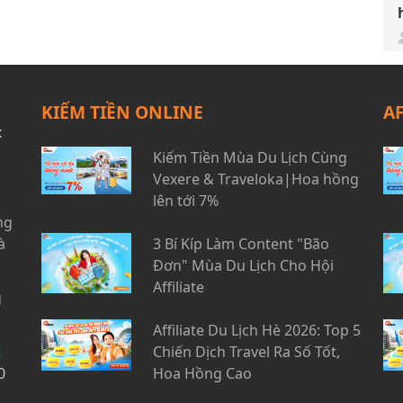
KIẾM TIỀN ONLINE
A
t
Kiếm Tiền Mùa Du Lịch Cùng
Vexere & Traveloka|Hoa hồng
lên tới 7%
ng
à
3 Bí Kíp Làm Content "Bão
Đơn" Mùa Du Lịch Cho Hội
Affiliate
g
Affiliate Du Lịch Hè 2026: Top 5
t
Chiến Dịch Travel Ra Số Tốt,
0
Hoa Hồng Cao