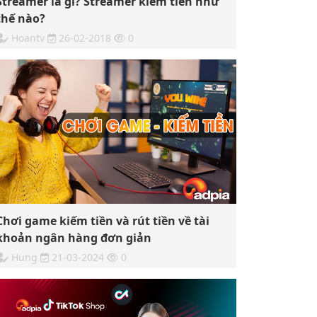
Streamer là gì? Streamer kiếm tiền như
thế nào?
Hoantv
26-02-2018
0
Chơi game kiếm tiền và rút tiền về tài
khoản ngân hàng đơn giản
Hung
21-03-2024
0