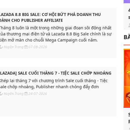
LAZADA 8.8 BIG SALE: CƠ HỘI BỨT PHÁ DOANH THU
DÀNH CHO PUBLISHER AFFILIATE
Tháng 8 luôn là một trong những giai đoạn sôi động nhất
của thương mại điện tử và Lazada 8.8 Big Sale chính là sự
BÀ
kiện mở màn cho chuỗi Mega Campaign cuối năm.
Huyền Trang
07-08-2026
[LAZADA] SALE CUỐI THÁNG 7 - TIỆC SALE CHỚP NHOÁNG
Khép lại tháng 7 với chương trình Sale cuối tháng - Tiệc
sale chớp nhoáng, Publisher nhanh chóng đẩy đơn
Huyền Trang
24-07-2026