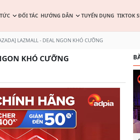
 TỨC
ĐỐI TÁC
HƯỚNG DẪN
TUYỂN DỤNG
TIKTOK 
LAZADA] LAZMALL - DEAL NGON KHÓ CƯỠNG
BÀ
L NGON KHÓ CƯỠNG