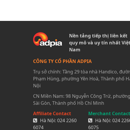
Nền tảng tiếp thị liên kết
quy mô và uy tín nhất Việ
Nam
CÔNG TY CỔ PHẦN ADPIA
Trụ sở chính: Tầng 29 tòa nhà Handico, đườ
Phạm Hùng, phường Yên Hoà, Thành phố H
Nội
CN Miền Nam: 98 Nguyễn Công Trứ, phườn
Sài Gòn, Thành phố Hồ Chí Minh
Affiliate Contact
Merchant Contac
Hà Nội:
024 2260
Hà Nội:
024 226
6074
6075