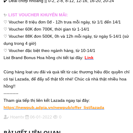
✔️
Deal chớp nhoáng || 0-2, 2-8, 8-12, 12-16, 16-20, 20-24
✨
LIST VOUCHER KHUYẾN MÃI:
♡
Voucher 8 triệu đơn 0đ - 12h trưa mỗi ngày, từ 1/1 đến 14/1
♡
Voucher 60K đơn 700K, thời gian từ 1-14/1
♡
Voucher 88K đơn 500K, 0h và 12h mỗi ngày, từ ngày 5-14/1 (sử
dụng trong 4 giờ)
♡
Voucher đặc biệt theo ngành hàng, từ 10-14/1
List Brand Bonus Hoa hồng chi tiết tại đây:
Link
Cùng hàng loạt ưu đãi và quà tết từ các thương hiệu độc quyền chỉ
có tại Lazada, để đẩy số thật tốt nhé! Chúc cả nhà thật nhiều hoa
hồng!!
----------
Tham gia tiếp thị liên kết Lazada ngay tại đây:
https://newpub.adpia.vn/newpub/offer_list/lazada
Hoantv
06-01-2022
0
BÀI VIẾT LIÊN QUAN