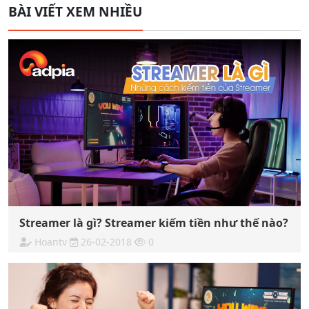
BÀI VIẾT XEM NHIỀU
Streamer là gì? Streamer kiếm tiền như thế nào?
Hoantv
26-02-2018
0