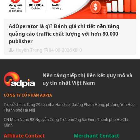
AdOperator là gì? Đánh giá chi tiết nền tảng
quảng cáo traffic chất lượng với hơn 80.000
publisher
Huyền Trang
04-08-2026
0
Nền tảng tiếp thị liên kết quy mô và
uy tín nhất Việt Nam
CÔNG TY CỔ PHẦN ADPIA
Trụ sở chính: Tầng 29 tòa nhà Handico, đường Phạm Hùng, phường Yên Hoà,
Thành phố Hà Nội
CN Miền Nam: 98 Nguyễn Công Trứ, phường Sài Gòn, Thành phố Hồ Chí
Minh
Affiliate Contact
Merchant Contact