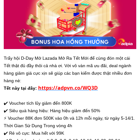
Trẩy hội D-Day Mở Lazada Mở Ra Tết Mới để cùng đón một cái
Tết thật đủ đầy thôi cả nhà ơi. Với vô vàn mã ưu đãi, deal ngành
hàng giảm giá cực xịn sẽ giúp các bạn kiếm được thật nhiều đơn
hàng nè:
https://adpvn.co/WQ3D
Tết này tại đây:
✔️
Voucher tích lũy giảm đến 800K
✔️
Siêu quà hàng hiệu: Hàng hiệu giảm đến 50%
⚡
Voucher 88K đơn 500K vào 0h và 12h mỗi ngày, từ ngày 5-14/1.
Thời Gian Sử Dụng Trong vòng 4h
✔️
Rẻ vô cực: Mua hết với 99K