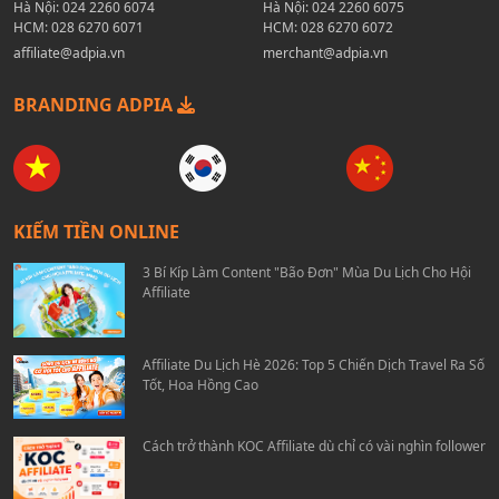
Hà Nội:
024 2260 6074
Hà Nội:
024 2260 6075
HCM:
028 6270 6071
HCM:
028 6270 6072
affiliate@adpia.vn
merchant@adpia.vn
BRANDING ADPIA
KIẾM TIỀN ONLINE
3 Bí Kíp Làm Content "Bão Đơn" Mùa Du Lịch Cho Hội
Affiliate
Affiliate Du Lịch Hè 2026: Top 5 Chiến Dịch Travel Ra Số
Tốt, Hoa Hồng Cao
Cách trở thành KOC Affiliate dù chỉ có vài nghìn follower