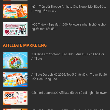
Kiếm Tiền Với Shopee Affiliate Cho Người Mới Bắt Đầu:
Hướng Dẫn Từ A-Z
KOC Tiktok - Tips đạt 1.000 Followers nhanh chóng cho
người mới bắt đầu
AFFILIATE MARKETING
3 Bí Kíp Làm Content "Bão Đơn" Mùa Du Lịch Cho Hội
Affiliate
Affiliate Du Lịch Hè 2026: Top 5 Chiến Dịch Travel Ra Số
Tốt, Hoa Hồng Cao
Cách trở thành KOC Affiliate dù chỉ có vài nghìn follower