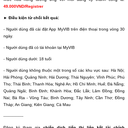
49.000VND/Registrer
►
Điều kiện từ chối kết quả:
- Người dùng đã cài đặt App MyVIB trên điện thoại trong vòng 30
ngày.
- Người dùng đã có tài khoản tại MyVIB
- Người dùng dưới: 18 tuổi
- Người dùng không thuộc một trong số các khu vực sau: Hà Nội;
Hải Phòng; Quảng Ninh; Hải Dương; Thái Nguyên; Vĩnh Phúc; Phú
Thọ; Thái Bình; Thanh Hóa; Nghệ An; Hồ Chí Minh; Huế; Đà Nẵng;
Quảng Ngãi; Bình Định; Khánh Hòa; Đắc Lắk; Lâm Đồng; Đồng
Nai; Bà Rịa - Vũng Tàu; Bình Dương; Tây Ninh; Cần Thơ; Đồng
Tháp; An Giang; Kiên Giang; Cà Mau
--------------
Đăng ký tham gia
chiến dịch tiếp thị liên kết tài chính