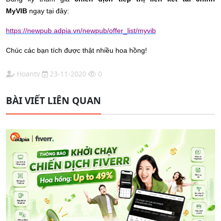
MyVIB
ngay tại đây:
https://newpub.adpia.vn/newpub/offer_list/myvib
Chúc các bạn tích được thật nhiều hoa hồng!
Hoantv
23-11-2020
0
BÀI VIẾT LIÊN QUAN