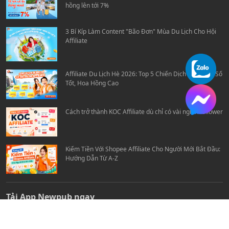
hồng lên tới 7%
3 Bí Kíp Làm Content "Bão Đơn" Mùa Du Lịch Cho Hội
Affiliate
Affiliate Du Lịch Hè 2026: Top 5 Chiến Dịch Travel Ra Số
Tốt, Hoa Hồng Cao
Cách trở thành KOC Affiliate dù chỉ có vài nghìn follower
Kiếm Tiền Với Shopee Affiliate Cho Người Mới Bắt Đầu:
Hướng Dẫn Từ A-Z
Tải App Newpub ngay