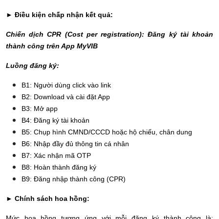
►
Điều kiện chấp nhận kết quả:
Chiến dịch CPR (Cost per registration): Đăng ký tài khoản
thành công trên App MyVIB
Luồng đăng ký:
B1: Người dùng click vào link
B2: Download và cài đặt App
B3: Mở app
B4: Đăng ký tài khoản
B5: Chụp hình CMND/CCCD hoặc hộ chiếu, chân dung
B6: Nhập đầy đủ thông tin cá nhân
B7: Xác nhận mã OTP
B8: Hoàn thành đăng ký
B9: Đăng nhập thành công (CPR)
► Chính sách hoa hồng:
Mức hoa hồng tương ứng với mỗi đăng ký thành công là: