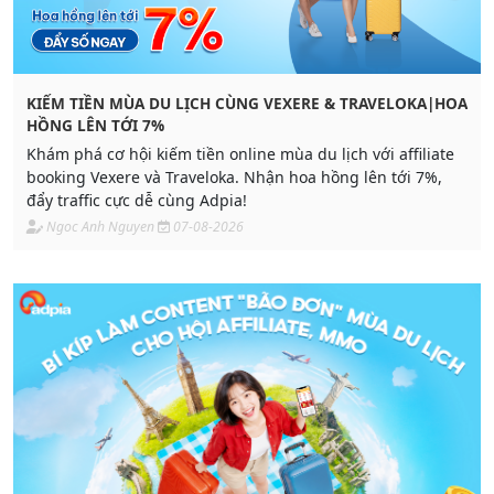
KIẾM TIỀN MÙA DU LỊCH CÙNG VEXERE & TRAVELOKA|HOA
HỒNG LÊN TỚI 7%
Khám phá cơ hội kiếm tiền online mùa du lịch với affiliate
booking Vexere và Traveloka. Nhận hoa hồng lên tới 7%,
đẩy traffic cực dễ cùng Adpia!
Ngoc Anh Nguyen
07-08-2026