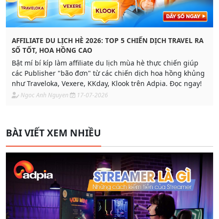
AFFILIATE DU LỊCH HÈ 2026: TOP 5 CHIẾN DỊCH TRAVEL RA
SỐ TỐT, HOA HỒNG CAO
Bật mí bí kíp làm affiliate du lịch mùa hè thực chiến giúp
các Publisher "bão đơn" từ các chiến dịch hoa hồng khủng
như Traveloka, Vexere, KKday, Klook trên Adpia. Đọc ngay!
Ngoc Anh Nguyen
17-07-2026
BÀI VIẾT XEM NHIỀU