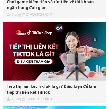
Chơi game kiếm tiền và rút tiền về tài khoản
ngân hàng đơn giản
Hung
21-03-2024
0
Tiếp thị liên kết TikTok là gì ? Điều kiện để làm
tiếp thị liên kết TikTok
Hung
14-08-2023
0