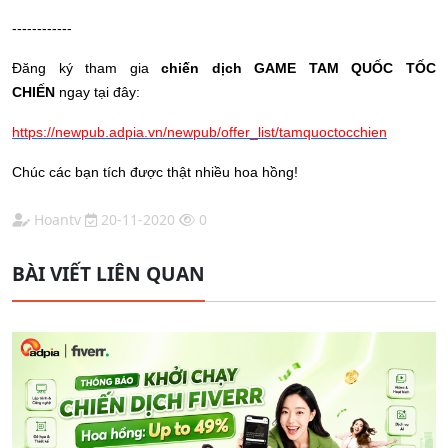
------------
Đăng ký tham gia
chiến dịch GAME TAM QUỐC TỐC
CHIẾN
ngay tại đây:
https://newpub.adpia.vn/newpub/offer_list/tamquoctocchien
Chúc các bạn tích được thật nhiều hoa hồng!
Hoantv
20-11-2020
0
BÀI VIẾT LIÊN QUAN