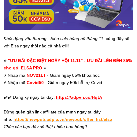
Khởi động yêu thương - Siêu sale bùng nổ tháng 11
, cùng đẩy số
với Elsa ngay thôi nào cả nhà ơiii!
⭐️
"ƯU ĐÃI ĐẶC BIỆT NGÀY HỘI 11.11" - ƯU ĐÃI LÊN ĐẾN 85%
cho gói ELSA PRO
⭐️
⚡
Nhập mã
NOV21LT
- Giảm ngay 85% khóa học
⚡
Nhập mã
Covid50
- Giảm ngay 50k hỗ trợ Covid
✔️✔️
Đăng ký ngay tại đây:
https://adpvn.co/HqtA
---------------------
Đừng quên gắn link affiliate của mình ngay tại đây
nhé:
https://newpub.adpia.vn/newpub/offer_list/elsa
Chúc các bạn đẩy số thật nhiều hoa hồng!!