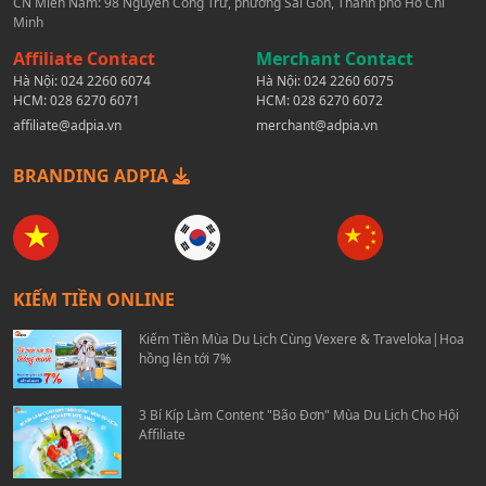
CN Miền Nam: 98 Nguyễn Công Trứ, phường Sài Gòn, Thành phố Hồ Chí
Minh
Affiliate Contact
Merchant Contact
Hà Nội:
024 2260 6074
Hà Nội:
024 2260 6075
HCM:
028 6270 6071
HCM:
028 6270 6072
affiliate@adpia.vn
merchant@adpia.vn
BRANDING ADPIA
KIẾM TIỀN ONLINE
Kiếm Tiền Mùa Du Lịch Cùng Vexere & Traveloka|Hoa
hồng lên tới 7%
3 Bí Kíp Làm Content "Bão Đơn" Mùa Du Lịch Cho Hội
Affiliate