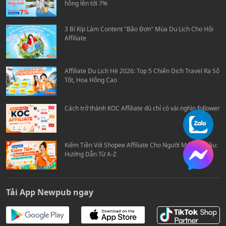
hồng lên tới 7%
3 Bí Kíp Làm Content "Bão Đơn" Mùa Du Lịch Cho Hội
Affiliate
Affiliate Du Lịch Hè 2026: Top 5 Chiến Dịch Travel Ra Số
Tốt, Hoa Hồng Cao
Cách trở thành KOC Affiliate dù chỉ có vài nghìn follower
Kiếm Tiền Với Shopee Affiliate Cho Người Mới Bắt Đầu:
Hướng Dẫn Từ A-Z
Tải App Newpub ngay