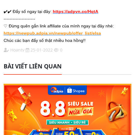
✔️
✔️
Đẩy số ngay tại đây:
https://adpvn.co/HqtA
---------------------
♡
Đừng quên gắn link affiliate của mình ngay tại đây nhé:
https://newpub.adpia.vn/newpub/offer_list/elsa
Chúc các bạn đẩy số thật nhiều hoa hồng!!
Hoantv
25-01-2022
0
BÀI VIẾT LIÊN QUAN