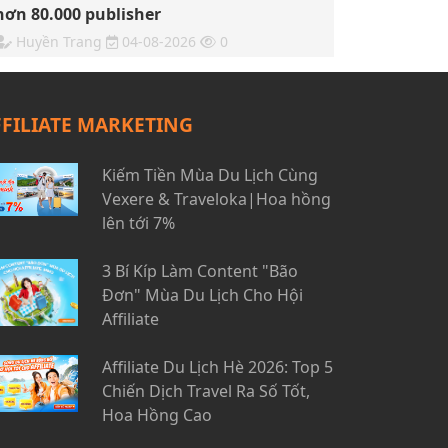
hơn 80.000 publisher
Huyền Trang
04-08-2026
0
FFILIATE MARKETING
Kiếm Tiền Mùa Du Lịch Cùng
Vexere & Traveloka|Hoa hồng
lên tới 7%
3 Bí Kíp Làm Content "Bão
Đơn" Mùa Du Lịch Cho Hội
Affiliate
Affiliate Du Lịch Hè 2026: Top 5
Chiến Dịch Travel Ra Số Tốt,
Hoa Hồng Cao