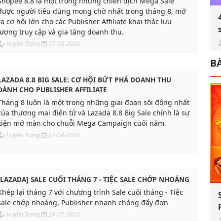
Shopee 8.8 là một trong những chiến dịch Mega Sale
được người tiêu dùng mong chờ nhất trong tháng 8, mở
ra cơ hội lớn cho các Publisher Affiliate khai thác lưu
lượng truy cập và gia tăng doanh thu.
Huyền Trang
07-08-2026
BÀ
LAZADA 8.8 BIG SALE: CƠ HỘI BỨT PHÁ DOANH THU
DÀNH CHO PUBLISHER AFFILIATE
Tháng 8 luôn là một trong những giai đoạn sôi động nhất
của thương mại điện tử và Lazada 8.8 Big Sale chính là sự
kiện mở màn cho chuỗi Mega Campaign cuối năm.
Huyền Trang
07-08-2026
[LAZADA] SALE CUỐI THÁNG 7 - TIỆC SALE CHỚP NHOÁNG
Khép lại tháng 7 với chương trình Sale cuối tháng - Tiệc
sale chớp nhoáng, Publisher nhanh chóng đẩy đơn
Huyền Trang
24-07-2026