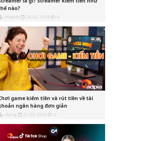
Streamer là gì? Streamer kiếm tiền như
thế nào?
Hoantv
26-02-2018
0
Chơi game kiếm tiền và rút tiền về tài
khoản ngân hàng đơn giản
Hung
21-03-2024
0