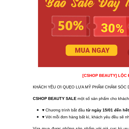
[CSHOP BEAUTY] LỘC 
KHÁCH YÊU ƠI QUẸO LỰA MỸ PHẨM CHĂM SÓC DA 
CSHOP BEAUTY SALE
một số sản phẩm cho khách 
♥️
Chương trình bắt đầu
từ ngày 15/01 đến hế
♥️
Với mỗi đơn hàng bất kì, khách yêu đều sẽ 
Vừa mua được những sản phẩm với giá cực kỳ ưu 