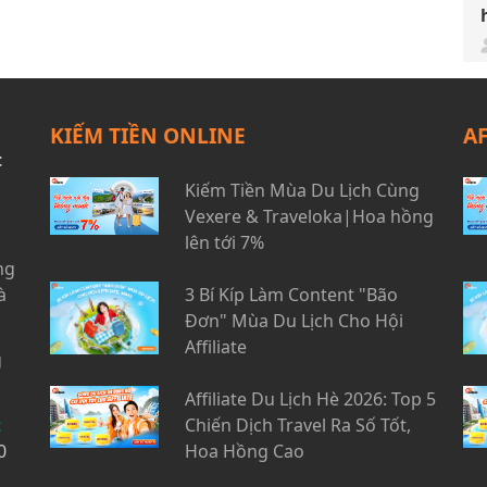
KIẾM TIỀN ONLINE
A
t
Kiếm Tiền Mùa Du Lịch Cùng
Vexere & Traveloka|Hoa hồng
lên tới 7%
ng
à
3 Bí Kíp Làm Content "Bão
Đơn" Mùa Du Lịch Cho Hội
Affiliate
g
Affiliate Du Lịch Hè 2026: Top 5
t
Chiến Dịch Travel Ra Số Tốt,
0
Hoa Hồng Cao