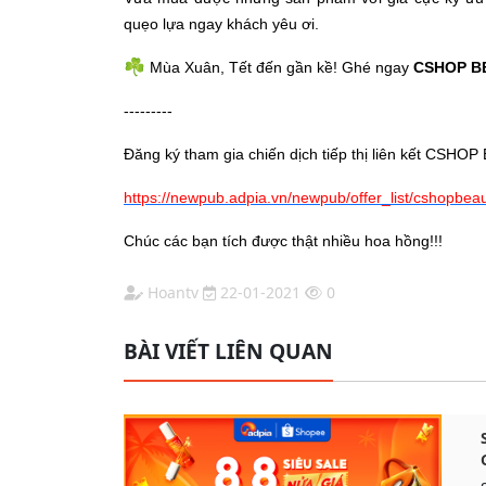
quẹo lựa ngay khách yêu ơi.
☘
Mùa Xuân, Tết đến gần kề! Ghé ngay
CSHOP B
---------
Đăng ký tham gia chiến dịch tiếp thị liên kết CSHOP
https://newpub.adpia.vn/newpub/offer_list/cshopbea
Chúc các bạn tích được thật nhiều hoa hồng!!!
Hoantv
22-01-2021
0
BÀI VIẾT LIÊN QUAN