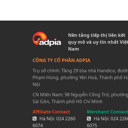
Nền tảng tiếp thị liên kết
quy mô và uy tín nhất Việ
Nam
CÔNG TY CỔ PHẦN ADPIA
Trụ sở chính: Tầng 29 tòa nhà Handico, đườ
Phạm Hùng, phường Yên Hoà, Thành phố H
Nội
CN Miền Nam: 98 Nguyễn Công Trứ, phườn
Sài Gòn, Thành phố Hồ Chí Minh
Affiliate Contact
Merchant Contac
Hà Nội:
024 2260
Hà Nội:
024 226
6074
6075