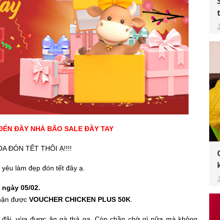
ĐẾN ĐẦY NHÀ BÃO SALE ĐẦY TAY
ĐÓN TẾT THÔI Ạ!!!!
yêu làm đẹp đón tết đây ạ.
t ngày 05/02.
nhận được
VOUCHER CHICKEN PLUS 50K
.
đãi, vừa được ăn gà thả ga. Còn chần chờ gì nữa mà không