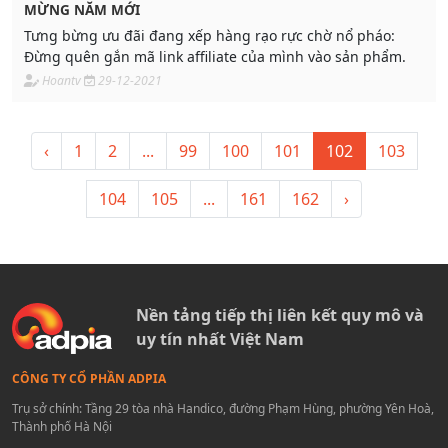
MỪNG NĂM MỚI
Tưng bừng ưu đãi đang xếp hàng rạo rực chờ nổ pháo:
Đừng quên gắn mã link affiliate của mình vào sản phẩm.
Hoantv
29-12-2021
‹
1
2
...
99
100
101
102
103
104
105
...
161
162
›
Nền tảng tiếp thị liên kết quy mô và
uy tín nhất Việt Nam
CÔNG TY CỔ PHẦN ADPIA
Trụ sở chính: Tầng 29 tòa nhà Handico, đường Phạm Hùng, phường Yên Hoà,
Thành phố Hà Nội