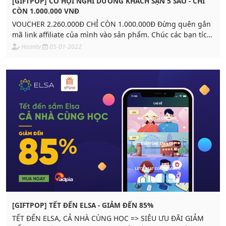
[GIFTPOP] CƠ HỘI NGHỈ DƯỠNG KHÁCH SẠN 5 SAO - CHỈ
CÒN 1.000.000 VNĐ
VOUCHER 2.260.000Đ CHỈ CÒN 1.000.000Đ Đừng quên gắn
mã link affiliate của mình vào sản phẩm. Chúc các bạn tích
được thật nhiều hoa hồng!!!
Hoantv
05-01-2022
[GIFTPOP] TẾT ĐẾN ELSA - GIẢM ĐẾN 85%
TẾT ĐẾN ELSA, CẢ NHÀ CÙNG HỌC => SIÊU ƯU ĐÃI GIẢM