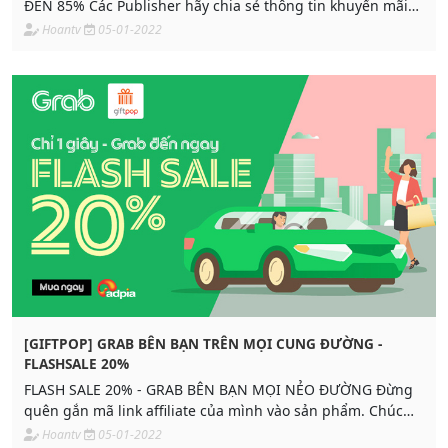
ĐẾN 85% Các Publisher hãy chia sẻ thông tin khuyến mãi
của GIFTPOP đến khách hàng của mình để đẩy mạnh
Hoantv
05-01-2022
doanh thu
[GIFTPOP] GRAB BÊN BẠN TRÊN MỌI CUNG ĐƯỜNG -
FLASHSALE 20%
FLASH SALE 20% - GRAB BÊN BẠN MỌI NẺO ĐƯỜNG Đừng
quên gắn mã link affiliate của mình vào sản phẩm. Chúc
các bạn tích được thật nhiều hoa hồng!!!
Hoantv
05-01-2022