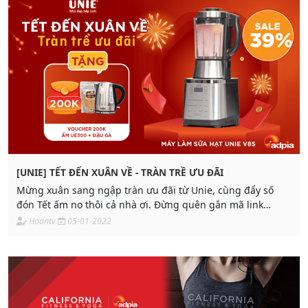
[UNIE] TẾT ĐẾN XUÂN VỀ - TRÀN TRỀ ƯU ĐÃI
Mừng xuân sang ngập tràn ưu đãi từ Unie, cùng đẩy số
đón Tết ấm no thôi cả nhà ơi. Đừng quên gắn mã link
affiliate của mình vào sản phẩm.
Hoantv
05-01-2022