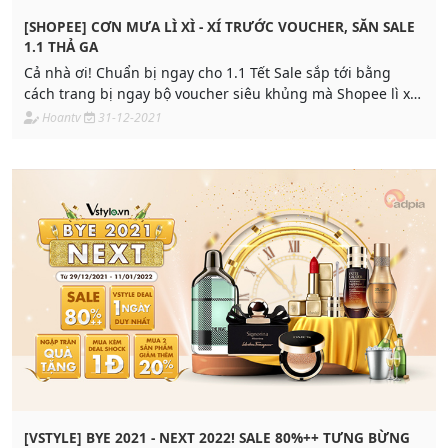
[SHOPEE] CƠN MƯA LÌ XÌ - XÍ TRƯỚC VOUCHER, SĂN SALE
1.1 THẢ GA
Cả nhà ơi! Chuẩn bị ngay cho 1.1 Tết Sale sắp tới bằng
cách trang bị ngay bộ voucher siêu khủng mà Shopee lì xì
riêng cho bạn nha
Hoantv
31-12-2021
[VSTYLE] BYE 2021 - NEXT 2022! SALE 80%++ TƯNG BỪNG