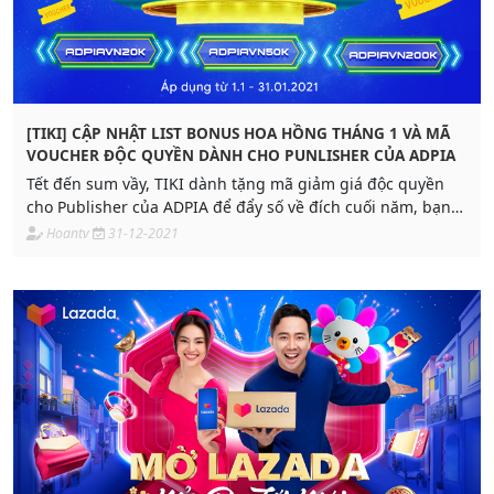
[TIKI] CẬP NHẬT LIST BONUS HOA HỒNG THÁNG 1 VÀ MÃ
VOUCHER ĐỘC QUYỀN DÀNH CHO PUNLISHER CỦA ADPIA
Tết đến sum vầy, TIKI dành tặng mã giảm giá độc quyền
cho Publisher của ADPIA để đẩy số về đích cuối năm, bạn
đã sẵn sàng chưa?
Hoantv
31-12-2021