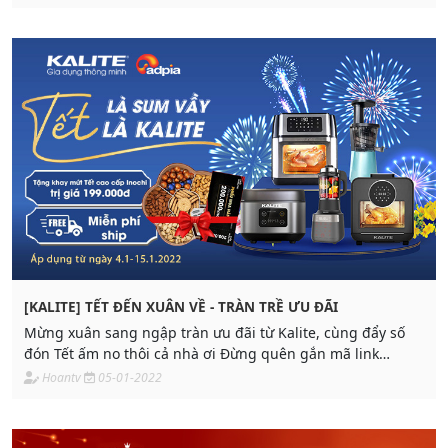
[KALITE] TẾT ĐẾN XUÂN VỀ - TRÀN TRỀ ƯU ĐÃI
Mừng xuân sang ngập tràn ưu đãi từ Kalite, cùng đẩy số
đón Tết ấm no thôi cả nhà ơi Đừng quên gắn mã link
affiliate của mình vào sản phẩm
Hoantv
05-01-2022