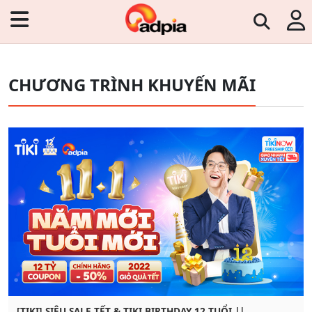
CHƯƠNG TRÌNH KHUYẾN MÃI
[TIKI] SIÊU SALE TẾT & TIKI BIRTHDAY 12 TUỔI ||