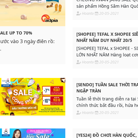
sản phẩm Hồng Sâm Hàn Qu
riêng cho cả gia đình giá độ
Hoantv
20-05-2021
Yes24.
SALE UP TO 70%
[SHOPEE] TEFAL X SHOPEE SI
NHẤT NĂM DUY NHẤT 20/5
bước vào 3 ngày điên rồ:
.
[SHOPEE] TEFAL x SHOPEE - S
LỚN NHẤT NĂM Hàng loạt cơ
giá hạ nhiệt mùa hè DUY NHẤT
Hoantv
20-05-2021
[SENDO] TUẦN SALE THỜI TRA
NGẬP TRÀN
Tuần lễ thời trang diễn ra tạ
chính thức bắt đầu rồi, hứa 
đến những deal độc quyền c
Hoantv
20-05-2021
[YES24] ĐỒ CHƠI HÀN QUỐC,