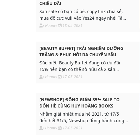
CHIÊU ĐÃI
​Săn sale có bạn có bè, copy link chia sẻ,
mua đồ cực vui! Vào Yes24 ngay nhé! Tăng
doanh số cùng Adpia ngay!
Hoantv
18-05-2021
[BEAUTY BUFFET] TRẢI NGHIỆM DƯỠNG
TRẮNG & PHỤC HỒI DA CHUYÊN SÂU
Đặc biệt, Beauty Buffet đang có ưu đãi
15% nên bạn có thể sở hữu cả 2 sản
phẩm chỉ với giá 388K thôi nhé
Hoantv
17-05-2021
[NEWSHOP] ĐỒNG GIẢM 35% SALE TO
ĐÓN HÈ CÙNG HUY HOÀNG BOOKS
Nhằm giải nhiệt mùa hè 2021, từ 17/5
đến hết 31/5, Newshop đồng hành cùng
Huy Hoàng Books cho ra mắt chương
Hoantv
17-05-2021
trình SIÊU GIẢM GIÁ ĐẾN 35%