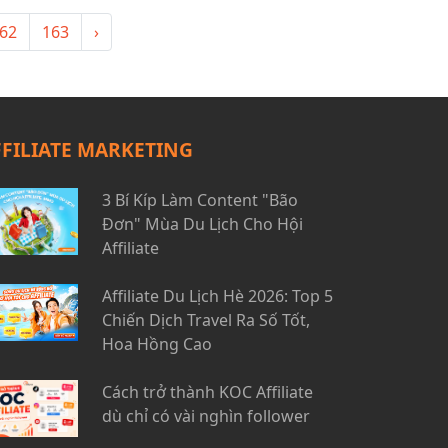
62
163
›
FFILIATE MARKETING
3 Bí Kíp Làm Content "Bão
Đơn" Mùa Du Lịch Cho Hội
Affiliate
Affiliate Du Lịch Hè 2026: Top 5
Chiến Dịch Travel Ra Số Tốt,
Hoa Hồng Cao
Cách trở thành KOC Affiliate
dù chỉ có vài nghìn follower