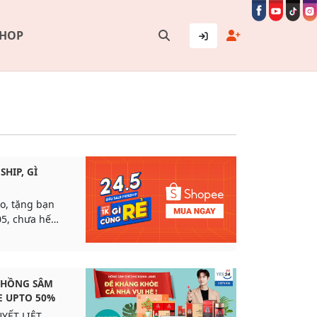
SHOP
SHIP, GÌ
lo, tặng bạn
5, chưa hết
 HỒNG SÂM
E UPTO 50%
YẾT LIỆT