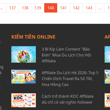
...
137
138
139
140
141
142
143
...
1
KIẾM TIỀN ONLINE
A
t
3 Bí Kíp Làm Content "Bão
Đơn" Mùa Du Lịch Cho Hội
Affiliate
ng
à
Affiliate Du Lịch Hè 2026: Top 5
Chiến Dịch Travel Ra Số Tốt,
Hoa Hồng Cao
g
Cách trở thành KOC Affiliate
t
dù chỉ có vài nghìn follower
0