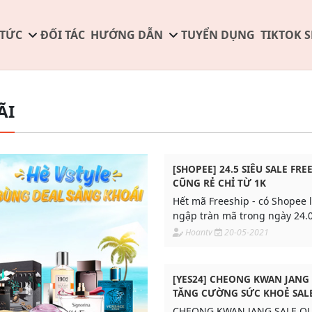
 TỨC
ĐỐI TÁC
HƯỚNG DẪN
TUYỂN DỤNG
TIKTOK 
ÃI
[SHOPEE] 24.5 SIÊU SALE FREE
CŨNG RẺ CHỈ TỪ 1K
Hết mã Freeship - có Shopee 
ngập tràn mã trong ngày 24.0
chưa hết...
Hoantv
20-05-2021
[YES24] CHEONG KWAN JANG
TĂNG CƯỜNG SỨC KHOẺ SAL
CHEONG KWAN JANG SALE QU