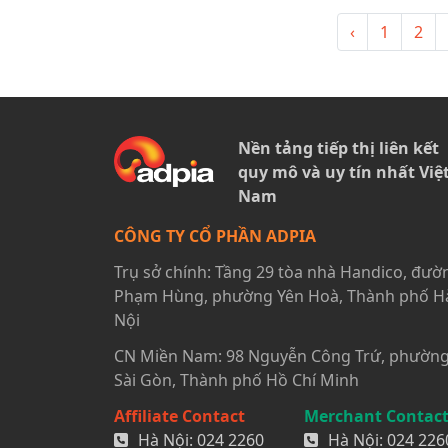
‹
1
2
Nền tảng tiếp thị liên kết
quy mô và uy tín nhất Việ
Nam
CÔNG TY CỔ PHẦN ADPIA
Trụ sở chính: Tầng 29 tòa nhà Handico, đườ
Phạm Hùng, phường Yên Hoà, Thành phố H
Nội
CN Miền Nam: 98 Nguyễn Công Trứ, phườn
Sài Gòn, Thành phố Hồ Chí Minh
Affiliate Contact
Merchant Contac
Hà Nội:
024 2260
Hà Nội:
024 226