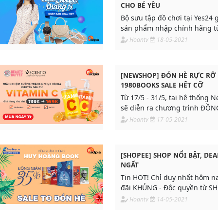
CHO BÉ YÊU
Bộ sưu tập đồ chơi tại Yes2
sản phẩm nhập chính hãng t
rất an toàn cho trẻ nhỏ.
Hoantv
18-05-2021
[NEWSHOP] ĐÓN HÈ RỰC RỠ 
1980BOOKS SALE HẾT CỠ
Từ 17/5 - 31/5, tại hệ thống 
sẽ diễn ra chương trình ĐỒ
SÁCH HAY CỦA 1980BOOKS
Hoantv
17-05-2021
[SHOPEE] SHOP NỔI BẬT, DEA
NGẤT
Tin HOT! Chỉ duy nhất hôm na
đãi KHỦNG - Độc quyền từ S
Hoantv
14-05-2021