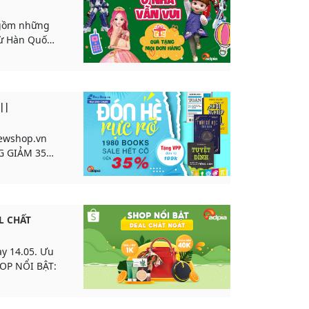
4 gồm những
ừ Hàn Quốc
||
Newshop.vn
NG GIẢM 35%
L CHẤT
y 14.05. Ưu
HOP NỔI BẬT: