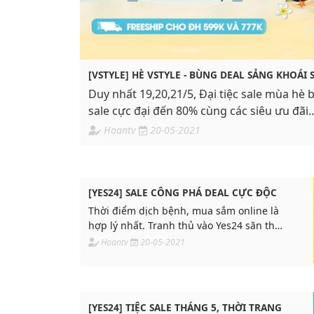
[VSTYLE] HÈ VSTYLE - BÙNG DEAL SẢNG KHOÁI 
Duy nhất 19,20,21/5, Đại tiệc sale mùa hè 
sale cực đại đến 80% cùng các siêu ưu đãi..
Hoantv
20-05-2021
[YES24] SALE CÔNG PHÁ DEAL CỰC ĐỘC
Thời điểm dịch bệnh, mua sắm online là
hợp lý nhất. Tranh thủ vào Yes24 săn thật
nhiều deal giá cực sốc, quà bất ngờ, sale
Hoantv
20-05-2021
đến mê ly!
[YES24] TIỆC SALE THÁNG 5, THỜI TRANG