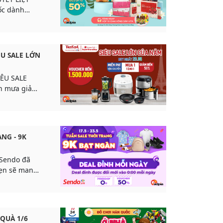
ốc dành
c quyền
ÊU SALE LỚN
IÊU SALE
n mưa giảm
 20/05!!!
NG - 9K
i Sendo đã
hẹn sẽ mang
ực khủng
 QUÀ 1/6