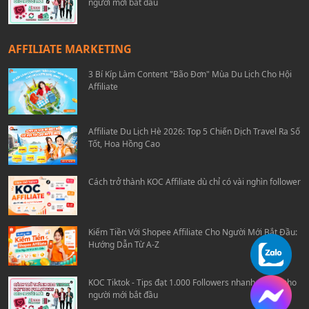
người mới bắt đầu
AFFILIATE MARKETING
3 Bí Kíp Làm Content "Bão Đơn" Mùa Du Lịch Cho Hội
Affiliate
Affiliate Du Lịch Hè 2026: Top 5 Chiến Dịch Travel Ra Số
Tốt, Hoa Hồng Cao
Cách trở thành KOC Affiliate dù chỉ có vài nghìn follower
Kiếm Tiền Với Shopee Affiliate Cho Người Mới Bắt Đầu:
Hướng Dẫn Từ A-Z
KOC Tiktok - Tips đạt 1.000 Followers nhanh chóng cho
người mới bắt đầu