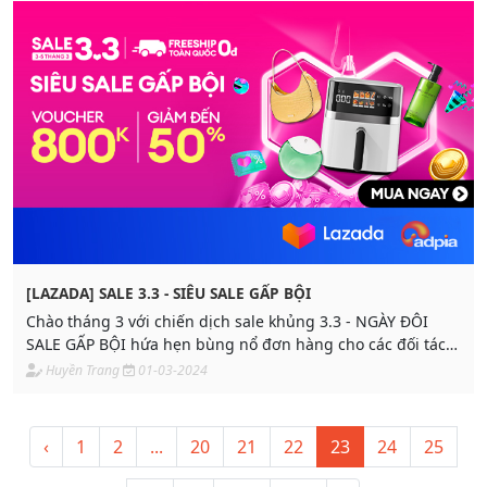
[LAZADA] SALE 3.3 - SIÊU SALE GẤP BỘI
Chào tháng 3 với chiến dịch sale khủng 3.3 - NGÀY ĐÔI
SALE GẤP BỘI hứa hẹn bùng nổ đơn hàng cho các đối tác
tiếp thị liên kết của Lazada.
Huyền Trang
01-03-2024
‹
1
2
...
20
21
22
23
24
25