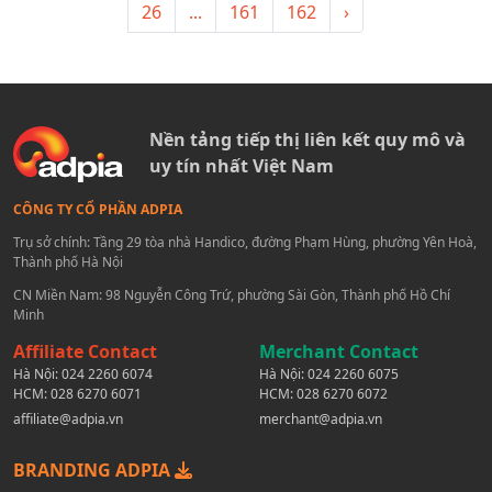
26
...
161
162
›
Nền tảng tiếp thị liên kết quy mô và
uy tín nhất Việt Nam
CÔNG TY CỔ PHẦN ADPIA
Trụ sở chính: Tầng 29 tòa nhà Handico, đường Phạm Hùng, phường Yên Hoà,
Thành phố Hà Nội
CN Miền Nam: 98 Nguyễn Công Trứ, phường Sài Gòn, Thành phố Hồ Chí
Minh
Affiliate Contact
Merchant Contact
Hà Nội:
024 2260 6074
Hà Nội:
024 2260 6075
HCM:
028 6270 6071
HCM:
028 6270 6072
affiliate@adpia.vn
merchant@adpia.vn
BRANDING ADPIA