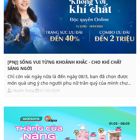
[PNJ] SỐNG VUI TỪNG KHOẢNH KHẮC - CHO KHÍ CHẤT
SÁNG NGỜI
Chỉ còn vài ngày nữa là đến ngày 08/3, bạn đã chọn được
món quà ưng ý cho người phụ nữ trân quý của mình chưa?
Hãy cùng PNJ tiếp thêm yêu thương & niềm tin cho người
Huyền Trang
07-03-2024
phụ nữ bằng món quà.