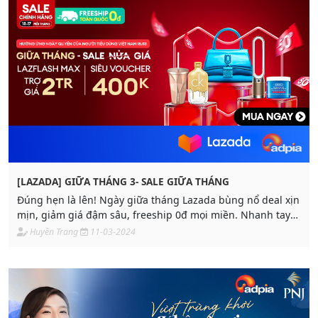
[LAZADA] GIỮA THÁNG 3- SALE GIỮA THÁNG
Đúng hẹn là lên! Ngày giữa tháng Lazada bùng nổ deal xịn
mịn, giảm giá đậm sâu, freeship 0đ mọi miền. Nhanh tay
thì hốt, chậm tay thì hết nha mọi người ơiii.
Huyền Trang
11-03-2024