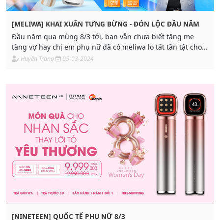
[MELIWA] KHAI XUÂN TƯNG BỪNG - ĐÓN LỘC ĐẦU NĂM
Đầu năm qua mùng 8/3 tới, bạn vẫn chưa biết tặng mẹ
tặng vợ hay chị em phụ nữ đã có meliwa lo tất tần tật cho
bạn!
Huyền Trang
05-03-2024
[NINETEEN] QUỐC TẾ PHỤ NỮ 8/3