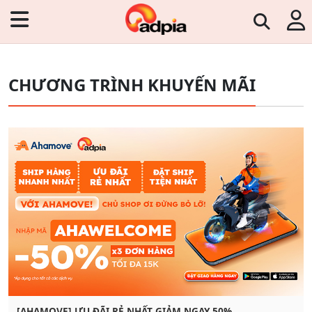
CHƯƠNG TRÌNH KHUYẾN MÃI
[AHAMOVE] ƯU ĐÃI RẺ NHẤT GIẢM NGAY 50%