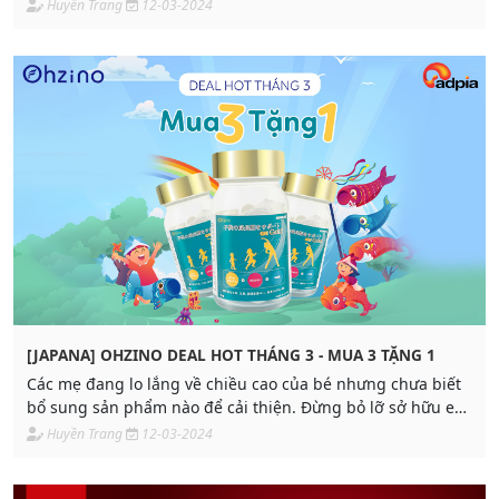
không thể bỏ qua.
Huyền Trang
12-03-2024
[JAPANA] OHZINO DEAL HOT THÁNG 3 - MUA 3 TẶNG 1
Các mẹ đang lo lắng về chiều cao của bé nhưng chưa biết
bổ sung sản phẩm nào để cải thiện. Đừng bỏ lỡ sở hữu em
GH GOLD tại Siêu thị Japana.
Huyền Trang
12-03-2024