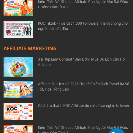
Kiếm Tiền Với Shopee Affiliate Cho Người Mới Bắt Đầu:
Hướng Dẫn Từ A-Z
KOC Tiktok - Tips đạt 1.000 Followers nhanh chóng cho
người mới bắt đầu
AFFILIATE MARKETING
3 Bí Kíp Làm Content "Bão Đơn" Mùa Du Lịch Cho Hội
Affiliate
Affiliate Du Lịch Hè 2026: Top 5 Chiến Dịch Travel Ra Số
Tốt, Hoa Hồng Cao
Cách trở thành KOC Affiliate dù chỉ có vài nghìn follower
Kiếm Tiền Với Shopee Affiliate Cho Người Mới Bắt Đầu:
Hướng Dẫn Từ A-Z