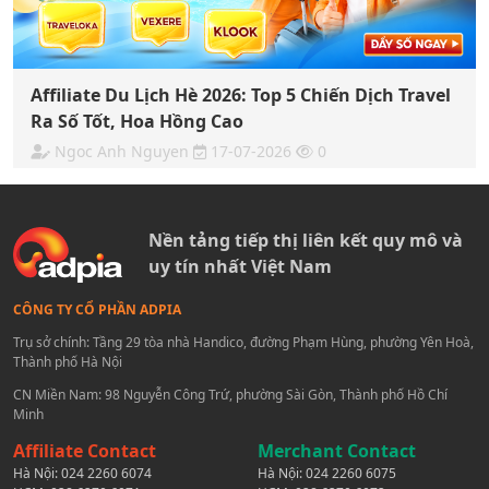
Affiliate Du Lịch Hè 2026: Top 5 Chiến Dịch Travel
Ra Số Tốt, Hoa Hồng Cao
Ngoc Anh Nguyen
17-07-2026
0
Nền tảng tiếp thị liên kết quy mô và
uy tín nhất Việt Nam
CÔNG TY CỔ PHẦN ADPIA
Trụ sở chính: Tầng 29 tòa nhà Handico, đường Phạm Hùng, phường Yên Hoà,
Thành phố Hà Nội
CN Miền Nam: 98 Nguyễn Công Trứ, phường Sài Gòn, Thành phố Hồ Chí
Minh
Affiliate Contact
Merchant Contact
Hà Nội:
024 2260 6074
Hà Nội:
024 2260 6075