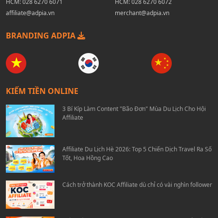
HCM:
028 6270 6071
HCM:
028 6270 6072
affiliate@adpia.vn
merchant@adpia.vn
BRANDING ADPIA
KIẾM TIỀN ONLINE
3 Bí Kíp Làm Content "Bão Đơn" Mùa Du Lịch Cho Hội
Affiliate
Affiliate Du Lịch Hè 2026: Top 5 Chiến Dịch Travel Ra Số
Tốt, Hoa Hồng Cao
Cách trở thành KOC Affiliate dù chỉ có vài nghìn follower