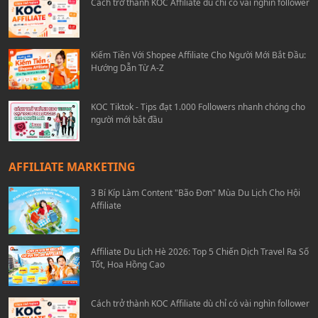
Cách trở thành KOC Affiliate dù chỉ có vài nghìn follower
Kiếm Tiền Với Shopee Affiliate Cho Người Mới Bắt Đầu:
Hướng Dẫn Từ A-Z
KOC Tiktok - Tips đạt 1.000 Followers nhanh chóng cho
người mới bắt đầu
AFFILIATE MARKETING
3 Bí Kíp Làm Content "Bão Đơn" Mùa Du Lịch Cho Hội
Affiliate
Affiliate Du Lịch Hè 2026: Top 5 Chiến Dịch Travel Ra Số
Tốt, Hoa Hồng Cao
Cách trở thành KOC Affiliate dù chỉ có vài nghìn follower