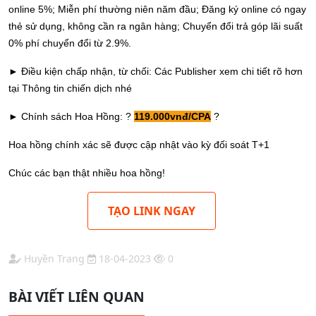
online 5%; Miễn phí thường niên năm đầu; Đăng ký online có ngay
thẻ sử dụng, không cần ra ngân hàng; Chuyển đổi trả góp lãi suất
0% phí chuyển đổi từ 2.9%.
► Điều kiện chấp nhận, từ chối: Các Publisher xem chi tiết rõ hơn
tại Thông tin chiến dịch nhé
► Chính sách Hoa Hồng: ?
119
.000vn
đ/CPA
?
Hoa hồng chính xác sẽ được cập nhật vào kỳ đối soát T+1
Chúc các bạn thật nhiều hoa hồng!
TẠO LINK NGAY
Huyền Trang
18-04-2023
0
BÀI VIẾT LIÊN QUAN