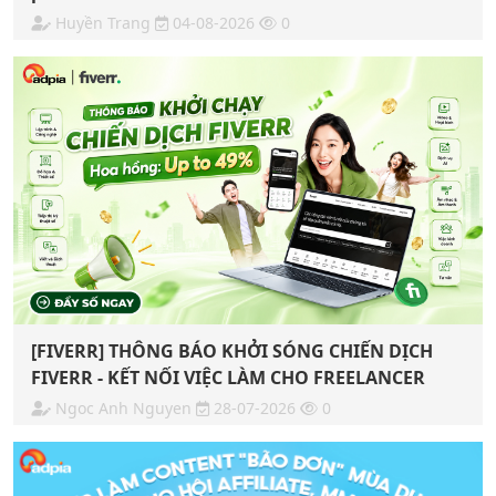
Huyền Trang
04-08-2026
0
[FIVERR] THÔNG BÁO KHỞI SÓNG CHIẾN DỊCH
FIVERR - KẾT NỐI VIỆC LÀM CHO FREELANCER
Ngoc Anh Nguyen
28-07-2026
0