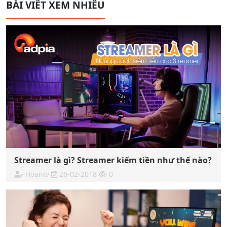
BÀI VIẾT XEM NHIỀU
Streamer là gì? Streamer kiếm tiền như thế nào?
Hoantv
26-02-2018
0