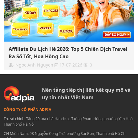
Affiliate Du Lịch Hè 2026: Top 5 Chiến Dịch Travel
Ra Số Tốt, Hoa Hồng Cao
Ngoc Anh Nguyen
17-07-2026
0
Nền tảng tiếp thị liên kết quy mô và
uy tín nhất Việt Nam
CÔNG TY CỔ PHẦN ADPIA
Trụ sở chính: Tầng 29 tòa nhà Handico, đường Phạm Hùng, phường Yên Hoà,
Thành phố Hà Nội
CN Miền Nam: 98 Nguyễn Công Trứ, phường Sài Gòn, Thành phố Hồ Chí