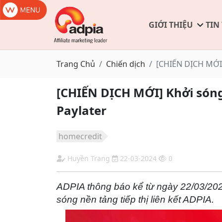
GIỚI THIỆU
TIN
Trang Chủ
Chiến dịch
[CHIẾN DỊCH MỚI] 
[CHIẾN DỊCH MỚI] Khởi sóng 
Paylater
homecredit
Huyền Trang
22-03-2024
0
ADPIA thông báo kể từ ngày 22/03/202
sóng nền tảng tiếp thị liên kết ADPIA.