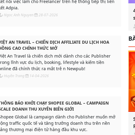
kết nối việc làm cho Freelancer trên hệ thống tiếp thị liên
kết Adpia.
Ngoc Anh Nguyen
28-07-2026
BÀ
VIỆT AN TRAVEL – CHIẾN DỊCH AFFILIATE DU LỊCH HOA
HỒNG CAO CHÍNH THỨC MỞ
Việt An Travel là chiến dịch mới dành cho các Publisher
trong lĩnh vực du lịch, booking, lifestyle và kiếm tiền
online đã chính thức ra mắt trê n Newpub!
Huyền Trang
14-04-2026
THÔNG BÁO KHỞI CHẠY SHOPEE GLOBAL – CAMPAIGN
SCALE DOANH THU XUYÊN BIÊN GIỚI
Shopee Global là campaign dành cho Publisher muốn mở
rộng traffic quốc tế và tăng trưởng doanh thu trên nền
tảng thương mại điện tử hàng đầu khu vực.