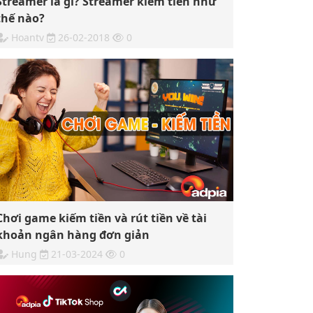
Streamer là gì? Streamer kiếm tiền như
thế nào?
Hoantv
26-02-2018
0
Chơi game kiếm tiền và rút tiền về tài
khoản ngân hàng đơn giản
Hung
21-03-2024
0