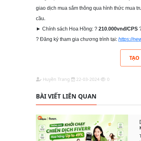
giao dịch mua sắm thông qua hình thức mua trư
cầu.
► Chính sách Hoa Hồng: ?
210.000vnđ/CPS
? Đăng ký tham gia chương trình tại:
https://n
TẠO
Huyền Trang
22-03-2024
0
BÀI VIẾT LIÊN QUAN