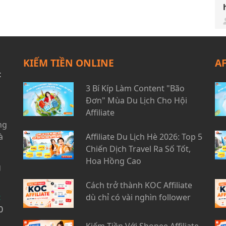
KIẾM TIỀN ONLINE
A
t
3 Bí Kíp Làm Content "Bão
Đơn" Mùa Du Lịch Cho Hội
Affiliate
ng
à
Affiliate Du Lịch Hè 2026: Top 5
Chiến Dịch Travel Ra Số Tốt,
Hoa Hồng Cao
g
Cách trở thành KOC Affiliate
t
dù chỉ có vài nghìn follower
0
Kiếm Tiền Với Shopee Affiliate