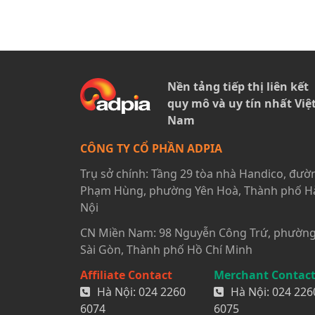
Nền tảng tiếp thị liên kết
quy mô và uy tín nhất Việ
Nam
CÔNG TY CỔ PHẦN ADPIA
Trụ sở chính: Tầng 29 tòa nhà Handico, đườ
Phạm Hùng, phường Yên Hoà, Thành phố H
Nội
CN Miền Nam: 98 Nguyễn Công Trứ, phườn
Sài Gòn, Thành phố Hồ Chí Minh
Affiliate Contact
Merchant Contac
Hà Nội:
024 2260
Hà Nội:
024 226
6074
6075