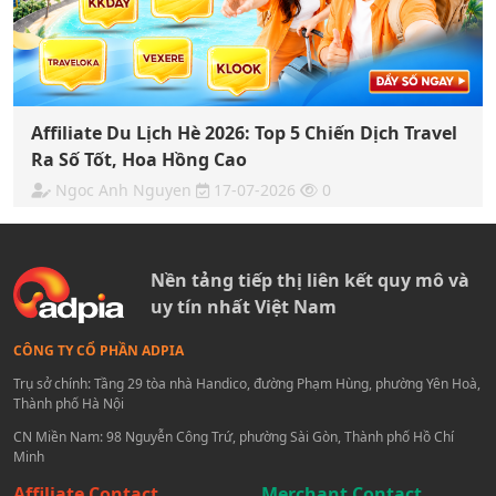
Affiliate Du Lịch Hè 2026: Top 5 Chiến Dịch Travel
Ra Số Tốt, Hoa Hồng Cao
Ngoc Anh Nguyen
17-07-2026
0
Nền tảng tiếp thị liên kết quy mô và
uy tín nhất Việt Nam
CÔNG TY CỔ PHẦN ADPIA
Trụ sở chính: Tầng 29 tòa nhà Handico, đường Phạm Hùng, phường Yên Hoà,
Thành phố Hà Nội
CN Miền Nam: 98 Nguyễn Công Trứ, phường Sài Gòn, Thành phố Hồ Chí
Minh
Affiliate Contact
Merchant Contact