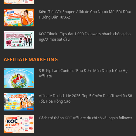
Kiếm Tiền Với Shopee Affiliate Cho Người Mới Bắt Đầu:
Hướng Dẫn Từ A-Z
KOC Tiktok - Tips đạt 1.000 Followers nhanh chóng cho
người mới bắt đầu
AFFILIATE MARKETING
3 Bí Kíp Làm Content "Bão Đơn" Mùa Du Lịch Cho Hội
Affiliate
Affiliate Du Lịch Hè 2026: Top 5 Chiến Dịch Travel Ra Số
Tốt, Hoa Hồng Cao
Cách trở thành KOC Affiliate dù chỉ có vài nghìn follower