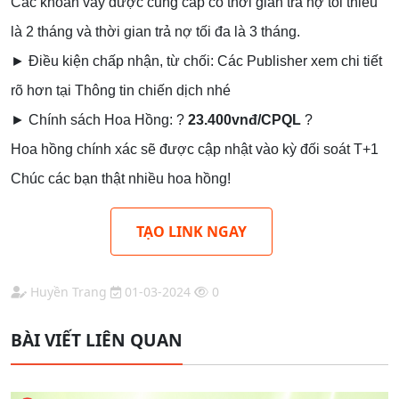
Các khoản vay được cung cấp có thời gian trả nợ tối thiểu
là 2 tháng và thời gian trả nợ tối đa là 3 tháng.
► Điều kiện chấp nhận, từ chối: Các Publisher xem chi tiết
rõ hơn tại Thông tin chiến dịch nhé
► Chính sách Hoa Hồng: ?
23.400vnđ/CPQL
?
Hoa hồng chính xác sẽ được cập nhật vào kỳ đối soát T+1
Chúc các bạn thật nhiều hoa hồng!
TẠO LINK NGAY
Huyền Trang
01-03-2024
0
BÀI VIẾT LIÊN QUAN