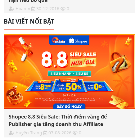
hận nếu bỏ qua
Hoantv
30-12-2016
0
BÀI VIẾT NỔI BẬT
Shopee 8.8 Siêu Sale: Thời điểm vàng để
Publisher gia tăng doanh thu Affiliate
Huyền Trang
07-08-2026
0