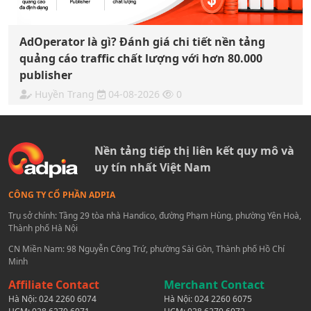
AdOperator là gì? Đánh giá chi tiết nền tảng
quảng cáo traffic chất lượng với hơn 80.000
publisher
Huyền Trang
04-08-2026
0
Nền tảng tiếp thị liên kết quy mô và
uy tín nhất Việt Nam
CÔNG TY CỔ PHẦN ADPIA
Trụ sở chính: Tầng 29 tòa nhà Handico, đường Phạm Hùng, phường Yên Hoà,
Thành phố Hà Nội
CN Miền Nam: 98 Nguyễn Công Trứ, phường Sài Gòn, Thành phố Hồ Chí
Minh
Affiliate Contact
Merchant Contact
Hà Nội:
024 2260 6074
Hà Nội:
024 2260 6075