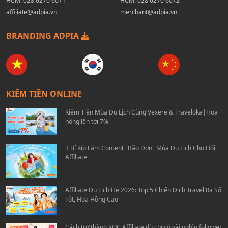
HCM:
028 6270 6071
HCM:
028 6270 6072
affiliate@adpia.vn
merchant@adpia.vn
BRANDING ADPIA
KIẾM TIỀN ONLINE
Kiếm Tiền Mùa Du Lịch Cùng Vexere & Traveloka|Hoa
hồng lên tới 7%
3 Bí Kíp Làm Content "Bão Đơn" Mùa Du Lịch Cho Hội
Affiliate
Affiliate Du Lịch Hè 2026: Top 5 Chiến Dịch Travel Ra Số
Tốt, Hoa Hồng Cao
Cách trở thành KOC Affiliate dù chỉ có vài nghìn follower