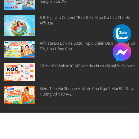
hồng lên tới 7%
3 Bí Kíp Làm Content "Bão Đơn" Mùa Du Lịch Cho Hội
Affiliate
Affiliate Du Lịch Hè 2026: Top 5 Chiến Dịch Travel Ra Số
Tốt, Hoa Hồng Cao
Cách trở thành KOC Affiliate dù chỉ có vài nghìn follower
Kiếm Tiền Với Shopee Affiliate Cho Người Mới Bắt Đầu:
Hướng Dẫn Từ A-Z
Tải App Newpub ngay