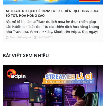
AFFILIATE DU LỊCH HÈ 2026: TOP 5 CHIẾN DỊCH TRAVEL RA
SỐ TỐT, HOA HỒNG CAO
Bật mí bí kíp làm affiliate du lịch mùa hè thực chiến giúp
các Publisher "bão đơn" từ các chiến dịch hoa hồng khủng
như Traveloka, Vexere, KKday, Klook trên Adpia. Đọc ngay!
Ngoc Anh Nguyen
17-07-2026
BÀI VIẾT XEM NHIỀU