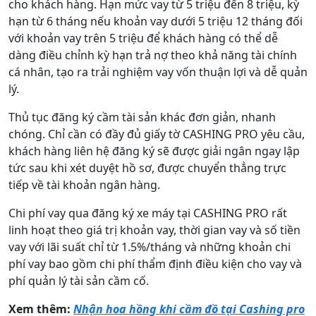
cho khách hàng. Hạn mức vay từ 5 triệu đến 8 triệu, kỳ
hạn từ 6 tháng nếu khoản vay dưới 5 triệu 12 tháng đối
với khoản vay trên 5 triệu để khách hàng có thể dễ
dàng điều chỉnh kỳ hạn trả nợ theo khả năng tài chính
cá nhân, tạo ra trải nghiệm vay vốn thuận lợi và dễ quản
lý.
Thủ tục đăng ký cầm tài sản khác đơn giản, nhanh
chóng. Chỉ cần có đầy đủ giấy tờ CASHING PRO yêu cầu,
khách hàng liên hệ đăng ký sẽ được giải ngân ngay lập
tức sau khi xét duyệt hồ sơ, được chuyển thẳng trực
tiếp về tài khoản ngân hàng.
Chi phí vay qua đăng ký xe máy tại CASHING PRO rất
linh hoạt theo giá trị khoản vay, thời gian vay và số tiền
vay với lãi suất chỉ từ 1.5%/tháng và những khoản chi
phí vay bao gồm chi phí thẩm định điều kiện cho vay và
phí quản lý tài sản cầm cố.
Xem thêm:
Nhận hoa hồng khi cầm đồ tại Cashing pro