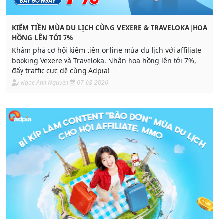
KIẾM TIỀN MÙA DU LỊCH CÙNG VEXERE & TRAVELOKA|HOA
HỒNG LÊN TỚI 7%
Khám phá cơ hội kiếm tiền online mùa du lịch với affiliate
booking Vexere và Traveloka. Nhận hoa hồng lên tới 7%,
đẩy traffic cực dễ cùng Adpia!
Ngoc Anh Nguyen
07-08-2026