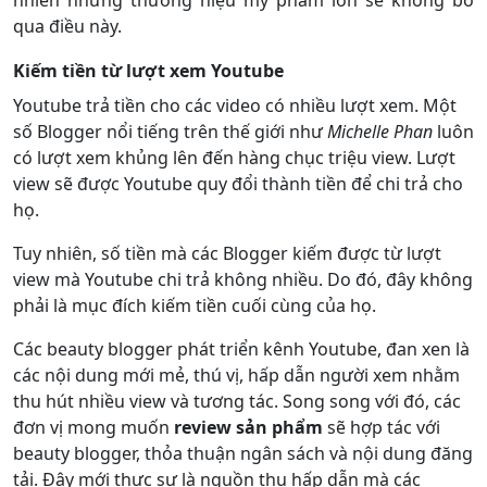
nhiên những thương hiệu mỹ phẩm lớn sẽ không bỏ
qua điều này.
Kiếm tiền từ lượt xem Youtube
Youtube trả tiền cho các video có nhiều lượt xem. Một
số Blogger nổi tiếng trên thế giới như
Michelle Phan
luôn
có lượt xem khủng lên đến hàng chục triệu view. Lượt
view sẽ được Youtube quy đổi thành tiền để chi trả cho
họ.
Tuy nhiên, số tiền mà các Blogger kiếm được từ lượt
view mà Youtube chi trả không nhiều. Do đó, đây không
phải là mục đích kiếm tiền cuối cùng của họ.
Các beauty blogger phát triển kênh Youtube, đan xen là
các nội dung mới mẻ, thú vị, hấp dẫn người xem nhằm
thu hút nhiều view và tương tác. Song song với đó, các
đơn vị mong muốn
review sản phẩm
sẽ hợp tác với
beauty blogger, thỏa thuận ngân sách và nội dung đăng
tải. Đây mới thực sự là nguồn thu hấp dẫn mà các