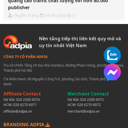
quảng cáo traffic chất lượng với hơn 80.000
publisher
Huyền Trang
04-08-2026
0
Nền tảng tiếp thị liên kết quy mô và
uy tín nhất Việt Nam
CÔNG TY CỔ PHẦN ADPIA
Trụ sở chính: Tầng 29 tòa nhà Handico, đường Phạm Hùng, phường Yên Hoà,
Thành phố Hà Nội
CN Miền Nam: 98 Nguyễn Công Trứ, phường Sài Gòn, Thành phố Hồ Chí
Minh
Affiliate Contact
Merchant Contact
Hà Nội:
024 2260 6074
Hà Nội:
024 2260 6075
HCM:
028 6270 6071
HCM:
028 6270 6072
affiliate@adpia.vn
merchant@adpia.vn
BRANDING ADPIA