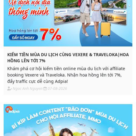
KIẾM TIỀN MÙA DU LỊCH CÙNG VEXERE & TRAVELOKA|HOA
HỒNG LÊN TỚI 7%
Khám phá cơ hội kiếm tiền online mùa du lịch với affiliate
booking Vexere và Traveloka. Nhận hoa hồng lên tới 7%,
đẩy traffic cực dễ cùng Adpia!
Ngoc Anh Nguyen
07-08-2026