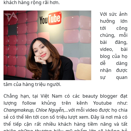
khách hàng rộng rãi hơn.
Với sức ảnh
hưởng lớn
tới công
chúng, mỗi
bài đăng,
video, bài
blog của họ
dễ dàng
nhận được
sự quan
tâm của hàng triệu người.
Chẳng hạn, tại Việt Nam có các beauty blogger đạt
lượng follow khủng trên kênh Youtube như:
Changmakeup, Chloe Nguyễn,…
với mỗi video được họ chia
sẻ có thể lên tới con số triệu lượt xem. Đây là nơi mà có
thể tiếp cận rất nhiều khách hàng tiềm năng và tất