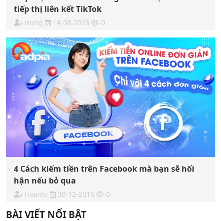
tiếp thị liên kết TikTok
Hung
14-08-2023
0
4 Cách kiếm tiền trên Facebook mà bạn sẽ hối
hận nếu bỏ qua
Hoantv
30-12-2016
0
BÀI VIẾT NỔI BẬT