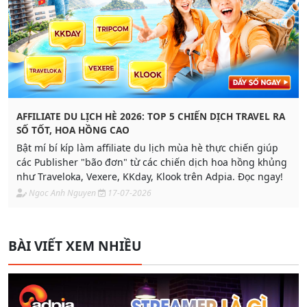
AFFILIATE DU LỊCH HÈ 2026: TOP 5 CHIẾN DỊCH TRAVEL RA
SỐ TỐT, HOA HỒNG CAO
Bật mí bí kíp làm affiliate du lịch mùa hè thực chiến giúp
các Publisher "bão đơn" từ các chiến dịch hoa hồng khủng
như Traveloka, Vexere, KKday, Klook trên Adpia. Đọc ngay!
Ngoc Anh Nguyen
17-07-2026
BÀI VIẾT XEM NHIỀU