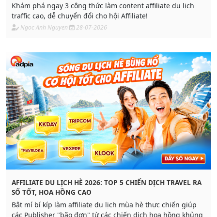
Khám phá ngay 3 công thức làm content affiliate du lịch
traffic cao, dễ chuyển đổi cho hội Affiliate!
Ngoc Anh Nguyen
28-07-2026
AFFILIATE DU LỊCH HÈ 2026: TOP 5 CHIẾN DỊCH TRAVEL RA
SỐ TỐT, HOA HỒNG CAO
Bật mí bí kíp làm affiliate du lịch mùa hè thực chiến giúp
các Publisher "bão đơn" từ các chiến dịch hoa hồng khủng