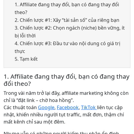
1. Affiliate đang thay đổi, bạn có đang thay đổi
theo?
2. Chiến lược #1: Xây “tài sản số” của riêng bạn
3. Chiến lược #2: Chọn ngách (niche) bền vững, ít
bị lỗi thời
4. Chiến lược #3: Đầu tư vào nội dung có giá trị
thực
5. Tạm kết
1. Affiliate đang thay đổi, bạn có đang thay
đổi theo?
Trong vài năm trở lại đây, affiliate marketing không còn
chỉ là “đặt link – chờ hoa hồng”.
Các thuật toán
Google
,
Facebook
,
TikTok
liên tục cập
nhật, khiến nhiều người tụt traffic, mất đơn, thậm chí
mất kênh chỉ sau một đêm.
Nhưng vẫn có những người kiếm thu nhập ổn định