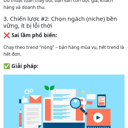
Dù thuật toán thay đổi, bạn vẫn còn độc giả, khách
hàng và doanh thu.
3. Chiến lược #2: Chọn ngách (niche) bền
vững, ít bị lỗi thời
❌ Sai lầm phổ biến:
Chạy theo trend “nóng” – bán hàng mùa vụ, hết trend là
hết đơn.
✅ Giải pháp: