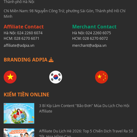
Thành phố Hà Nội
CN Miền Nam: 98 Nguyễn Công Trứ, phường Sài Gòn, Thành phố Hồ Chí
Minh
Affiliate Contact
Merchant Contact
Hà Nội:
024 2260 6074
Hà Nội:
024 2260 6075
HCM:
028 6270 6071
HCM:
028 6270 6072
affiliate@adpia.vn
merchant@adpia.vn
BRANDING ADPIA
KIẾM TIỀN ONLINE
3 Bí Kíp Làm Content "Bão Đơn" Mùa Du Lịch Cho Hội
Affiliate
Affiliate Du Lịch Hè 2026: Top 5 Chiến Dịch Travel Ra Số
Tốt, Hoa Hồng Cao