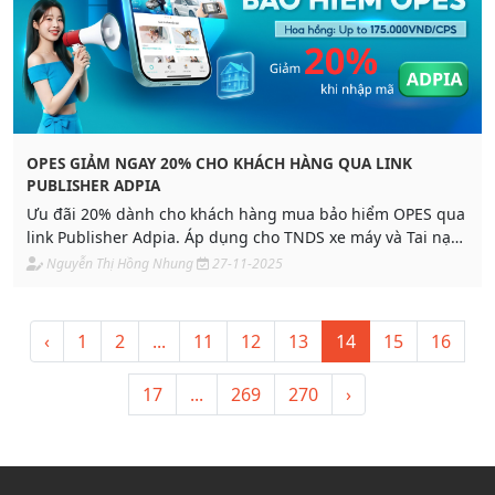
OPES GIẢM NGAY 20% CHO KHÁCH HÀNG QUA LINK
PUBLISHER ADPIA
Ưu đãi 20% dành cho khách hàng mua bảo hiểm OPES qua
link Publisher Adpia. Áp dụng cho TNDS xe máy và Tai nạn
đa năng với mã ADPIA. Thời gian áp dụng đến 31/12/2025.
Nguyễn Thị Hồng Nhung
27-11-2025
Sản phẩm dễ tiếp cận, phù hợp nhu cầu phổ thông.
‹
1
2
...
11
12
13
14
15
16
17
...
269
270
›