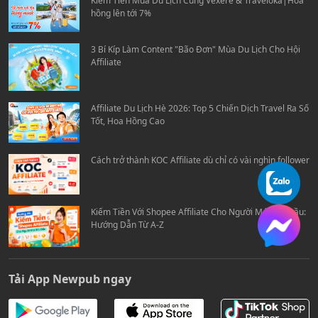
Kiếm Tiền Mùa Du Lịch Cùng Vexere & Traveloka|Hoa
hồng lên tới 7%
3 Bí Kíp Làm Content "Bão Đơn" Mùa Du Lịch Cho Hội
Affiliate
Affiliate Du Lịch Hè 2026: Top 5 Chiến Dịch Travel Ra Số
Tốt, Hoa Hồng Cao
Cách trở thành KOC Affiliate dù chỉ có vài nghìn follower
Kiếm Tiền Với Shopee Affiliate Cho Người Mới Bắt Đầu:
Hướng Dẫn Từ A-Z
Tải App Newpub ngay