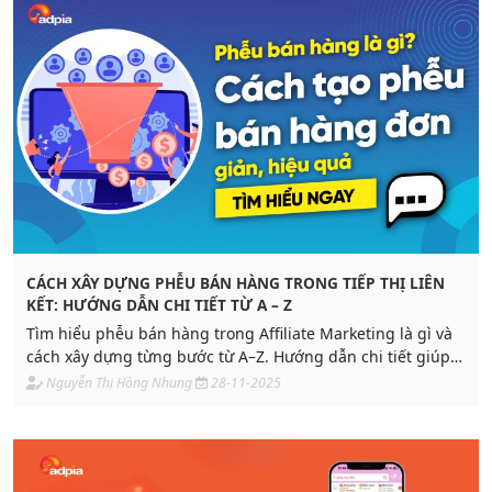
CÁCH XÂY DỰNG PHỄU BÁN HÀNG TRONG TIẾP THỊ LIÊN
KẾT: HƯỚNG DẪN CHI TIẾT TỪ A – Z
Tìm hiểu phễu bán hàng trong Affiliate Marketing là gì và
cách xây dựng từng bước từ A–Z. Hướng dẫn chi tiết giúp
bạn tăng chuyển đổi, tạo thu nhập bền vững và tối ưu hệ
Nguyễn Thị Hồng Nhung
28-11-2025
thống bán hàng.