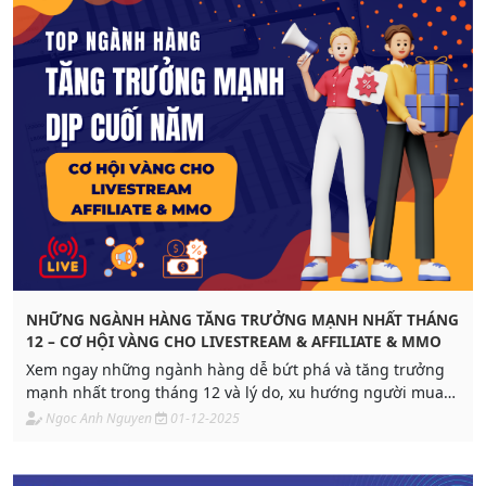
NHỮNG NGÀNH HÀNG TĂNG TRƯỞNG MẠNH NHẤT THÁNG
12 – CƠ HỘI VÀNG CHO LIVESTREAM & AFFILIATE & MMO
Xem ngay những ngành hàng dễ bứt phá và tăng trưởng
mạnh nhất trong tháng 12 và lý do, xu hướng người mua
dịp cuối năm. Hội MMO & Affiliate càng nên biết để “bắt
Ngoc Anh Nguyen
01-12-2025
sóng” sớm!