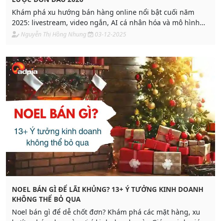
Khám phá xu hướng bán hàng online nổi bật cuối năm
2025: livestream, video ngắn, AI cá nhân hóa và mô hình
đa kênh. Thương hiệu cần chuẩn bị gì để tăng trưởng
Nguyễn Thị Hồng Nhung
03-12-2025
mạnh mùa lễ hội? Cùng Adpia tìm hiểu ngay trong bài viết
sau đây!
NOEL BÁN GÌ ĐỂ LÃI KHỦNG? 13+ Ý TƯỞNG KINH DOANH
KHÔNG THỂ BỎ QUA
Noel bán gì để dễ chốt đơn? Khám phá các mặt hàng, xu