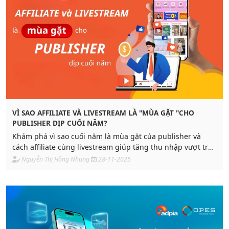
VÌ SAO AFFILIATE VÀ LIVESTREAM LÀ "MÙA GẶT "CHO
PUBLISHER DỊP CUỐI NĂM?
Khám phá vì sao cuối năm là mùa gặt của publisher và
cách affiliate cùng livestream giúp tăng thu nhập vượt trội.
Adpia chia sẻ chiến lược tối ưu hiệu quả bán hàng.
Nguyễn Thị Hồng Nhung
28-11-2025