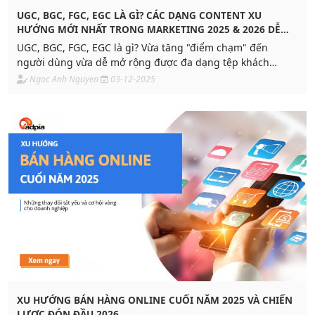
UGC, BGC, FGC, EGC LÀ GÌ? CÁC DẠNG CONTENT XU
HƯỚNG MỚI NHẤT TRONG MARKETING 2025 & 2026 DỄ
VIRAL
UGC, BGC, FGC, EGC là gì? Vừa tăng "điểm chạm" đến
người dùng vừa dễ mở rộng được đa dạng tệp khách
hàng, dự báo dạng content này sẽ trở nên phổ biết trong
Ngoc Anh Nguyen
03-12-2025
Marketing 2026. Khám phá ngay để tối ưu chi phí cho từng
chiến dịch.
XU HƯỚNG BÁN HÀNG ONLINE CUỐI NĂM 2025 VÀ CHIẾN
LƯỢC ĐÓN ĐẦU 2026