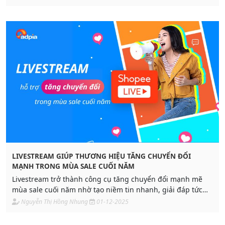
LIVESTREAM GIÚP THƯƠNG HIỆU TĂNG CHUYỂN ĐỔI
MẠNH TRONG MÙA SALE CUỐI NĂM
Livestream trở thành công cụ tăng chuyển đổi mạnh mẽ
mùa sale cuối năm nhờ tạo niềm tin nhanh, giải đáp tức
thời và ưu đãi độc quyền. Tìm hiểu phân tích chi tiết và giải
Nguyễn Thị Hồng Nhung
01-12-2025
pháp livestream Shopee từ Adpia.