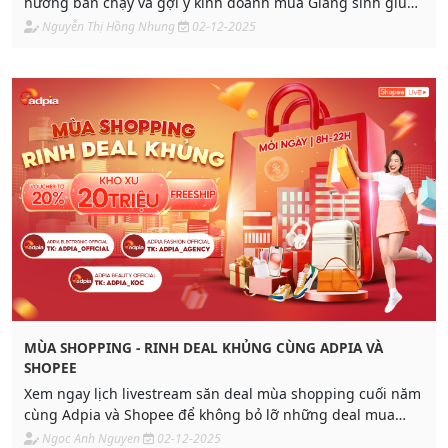
hướng bán chạy và gợi ý kinh doanh mùa Giáng sinh giúp
bạn tăng doanh thu cuối năm.
Nguyễn Thị Hồng Nhung
02-12-2025
MÙA SHOPPING - RINH DEAL KHỦNG CÙNG ADPIA VÀ
SHOPEE
Xem ngay lịch livestream săn deal mùa shopping cuối năm
cùng Adpia và Shopee để không bỏ lỡ những deal mua
sắm tân trang cho nhà cửa trong tháng 12.
Ngoc Anh Nguyen
02-12-2025