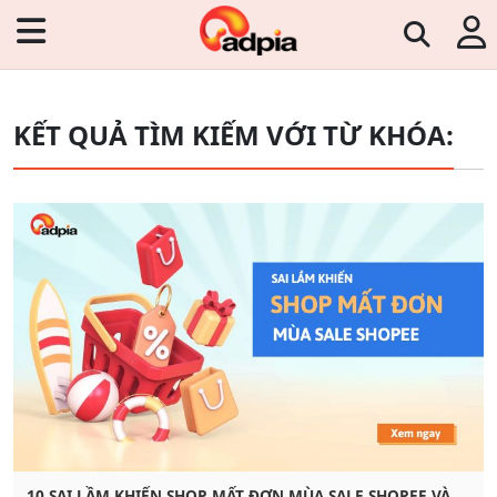
KẾT QUẢ TÌM KIẾM VỚI TỪ KHÓA:
10 SAI LẦM KHIẾN SHOP MẤT ĐƠN MÙA SALE SHOPEE VÀ