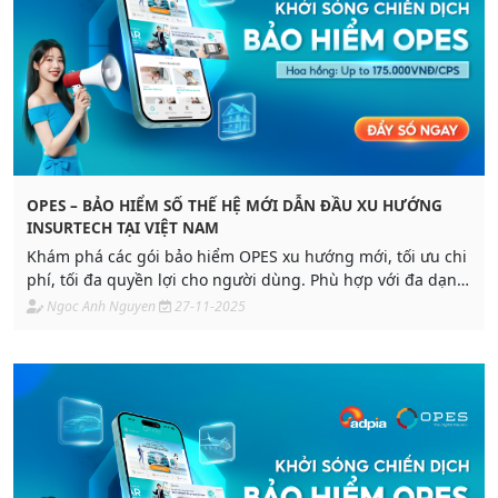
OPES – BẢO HIỂM SỐ THẾ HỆ MỚI DẪN ĐẦU XU HƯỚNG
INSURTECH TẠI VIỆT NAM
Khám phá các gói bảo hiểm OPES xu hướng mới, tối ưu chi
phí, tối đa quyền lợi cho người dùng. Phù hợp với đa dạng
nhu cầu khách hàng trong thời đại số cùng hoa hồng hấp
Ngoc Anh Nguyen
27-11-2025
dẫn