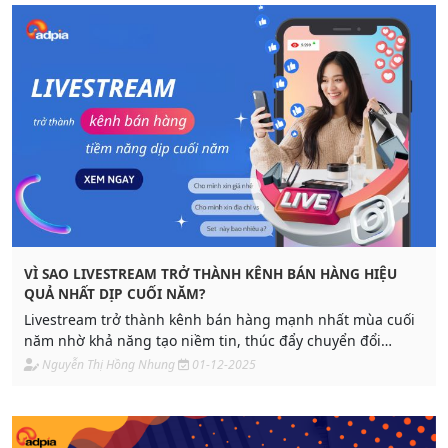
VÌ SAO LIVESTREAM TRỞ THÀNH KÊNH BÁN HÀNG HIỆU
QUẢ NHẤT DỊP CUỐI NĂM?
Livestream trở thành kênh bán hàng mạnh nhất mùa cuối
năm nhờ khả năng tạo niềm tin, thúc đẩy chuyển đổi
nhanh và tận dụng ưu đãi độc quyền từ sàn TMĐT. Tìm
Nguyễn Thị Hồng Nhung
01-12-2025
hiểu lý do và giải pháp livestream Shopee từ Adpia.