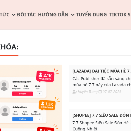
 TỨC
ĐỐI TÁC
HƯỚNG DẪN
TUYỂN DỤNG
TIKTOK 
KHÓA:
[LAZADA] ĐẠI TIỆC MÙA HÈ 7.
Các Publisher đã sẵn sàng cho
mùa hè 7.7 này của Lazada c
Huyền Trang
07-07-2026
[SHOPEE] 7.7 SIÊU SALE ĐÓN
7.7 Shopee Siêu Sale Đón Hè 
Cuồng Nhiệt