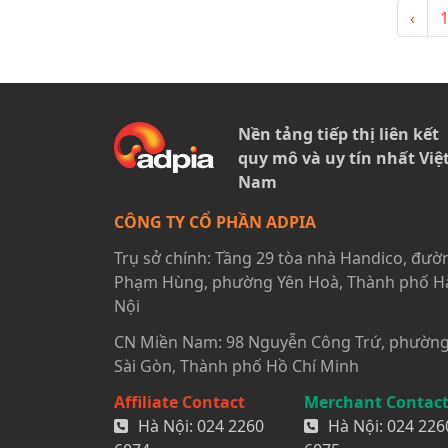
‹
Nền tảng tiếp thị liên kết
quy mô và uy tín nhất Việ
Nam
CÔNG TY CỔ PHẦN ADPIA
Trụ sở chính: Tầng 29 tòa nhà Handico, đườ
Phạm Hùng, phường Yên Hoà, Thành phố H
Nội
CN Miền Nam: 98 Nguyễn Công Trứ, phườn
Sài Gòn, Thành phố Hồ Chí Minh
Affiliate Contact
Merchant Contac
Hà Nội:
024 2260
Hà Nội:
024 226