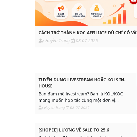
CÁCH TRỞ THÀNH KOC AFFILIATE DÙ CHỈ CÓ V
Huyền Trang
08-07-2026
TUYỂN DỤNG LIVESTREAM HOẶC KOLS IN-
HOUSE
Bạn đam mê livestream? Bạn là KOL/KOC
mong muốn hợp tác cùng một đơn vị
chuyên nghiệp, có nguồn sản phẩm đa
Huyền Trang
02-07-2026
dạng và thu nhập hấp dẫn?
[SHOPEE] LƯƠNG VỀ SALE TO 25.6