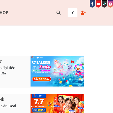
SHOP
7
 đại tiệc
hưa?
 HÈ
- Săn Deal