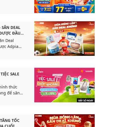
 SĂN DEAL
 ĐƯỢC ĐẦU
ăn Deal
được Adpia
2026 với
g xu và
uyên suốt 24
 TIỆC SALE
hính thức
vàng để săn
Lazada. Hàng
p dẫn cùng
ẩy số, chốt
 TĂNG TỐC
A CUỐI