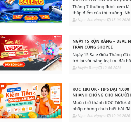
NĂM
Tháng 7 thường được xem là 
thấp điểm của thị trường. Nh
là thời điểm quan trọng để 
Ngoc Anh Nguyen
15-06-2026
tận dụng traffic và tạo đà do
mùa cao điểm cuối năm. Tha
Megalive 10/7 cùng Adpia để 
NGÀY 15 RỘN RÀNG – DEAL 
tốc doanh thu quý 3.2026
TRÀN CÙNG SHOPEE
Ngày 15 Sale Giữa Tháng đã 
trở lại với hàng loạt ưu đãi 
cho tín đồ mua sắm. Đây là c
Huyền Trang
12-06-2026
săn những sản phẩm yêu thí
giá tốt hơn, đồng thời nhận 
voucher giá trị và ưu đãi vận 
KOC TIKTOK - TIPS ĐẠT 1.00
kiệm.
NHANH CHÓNG CHO NGƯỜI 
ĐẦU
Muốn trở thành KOC TikTok đ
nhập nhưng chưa biết bắt đầ
Khám phá điều kiện, cách xây
Ngoc Anh Nguyen
10-06-2026
giỏ hàng và nhận campaign Af
cho Creator từ 1.000 followers