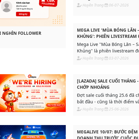
Huyền Trang
06-07-2026
MEGA LIVE 'MÙA BÓNG LĂN –
ÀI NGHÌN FOLLOWER
KHỦNG': PHIÊN LIVESTREAM
TƯ LỚN NHẤT NĂM 2026
Mega Live "Mùa Bóng Lăn – S
Khủng" là phiên livestream 
đầu tư quy mô lớn nhất năm 
Huyền Trang
03-07-2026
deal hấp dẫn, minigame, tun
nhiều chương trình giải trí x
giờ.
[LAZADA] SALE CUỐI THÁNG -
CHỚP NHOÁNG
Đợt sale cuối tháng 25.6 đã c
bắt đầu - cũng là thời điểm 
loạt deal đầu hè siêu hời từ 
Huyền Trang
25-06-2026
ngàn ưu đãi sâu, voucher hấ
vô số deal hot đang chờ bạn đ
đơn.
MEGALIVE 10/07: BƯỚC ĐỆM
DOANH THU TRƯỚC CUỘC ĐU