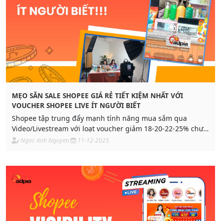
MẸO SĂN SALE SHOPEE GIÁ RẺ TIẾT KIỆM NHẤT VỚI
VOUCHER SHOPEE LIVE ÍT NGƯỜI BIẾT
Shopee tập trung đẩy mạnh tính năng mua sắm qua
Video/Livestream với loạt voucher giảm 18-20-22-25% chưa
từng có. Xem ngay bài viết để biết mẹo săn sale giá rẻ tiết
Ngoc Anh Nguyen
11-12-2025
kiệm mua gì cũng hời nhất tại Shopee.