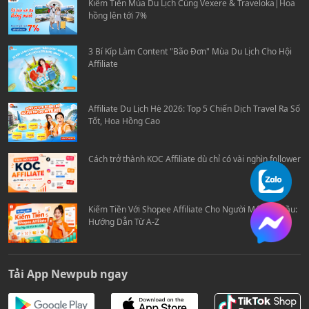
Kiếm Tiền Mùa Du Lịch Cùng Vexere & Traveloka|Hoa
hồng lên tới 7%
3 Bí Kíp Làm Content "Bão Đơn" Mùa Du Lịch Cho Hội
Affiliate
Affiliate Du Lịch Hè 2026: Top 5 Chiến Dịch Travel Ra Số
Tốt, Hoa Hồng Cao
Cách trở thành KOC Affiliate dù chỉ có vài nghìn follower
Kiếm Tiền Với Shopee Affiliate Cho Người Mới Bắt Đầu:
Hướng Dẫn Từ A-Z
Tải App Newpub ngay