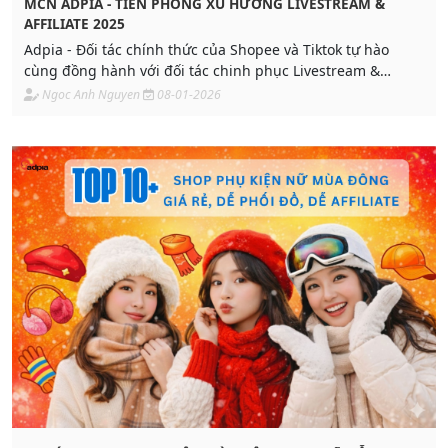
MCN ADPIA - TIÊN PHONG XU HƯỚNG LIVESTREAM &
AFFILIATE 2025
Adpia - Đối tác chính thức của Shopee và Tiktok tự hào
cùng đồng hành với đối tác chinh phục Livestream &
Affiliate trong thời đại Fast-Marketing. Tối ưu chi phí, kết
Ngoc Anh Nguyen
08-01-2026
hợp hiệu quả Branding & Performance trong ngắn hạn.