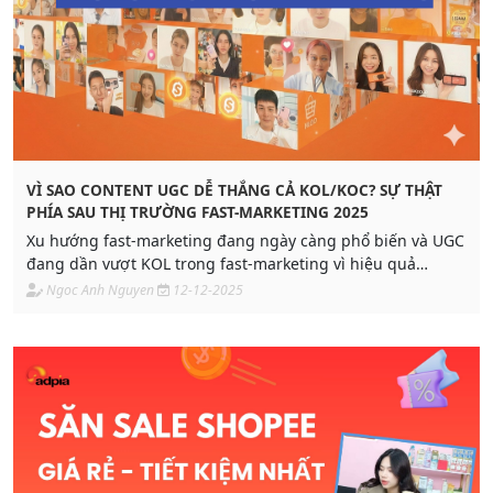
VÌ SAO CONTENT UGC DỄ THẮNG CẢ KOL/KOC? SỰ THẬT
PHÍA SAU THỊ TRƯỜNG FAST-MARKETING 2025
Xu hướng fast-marketing đang ngày càng phổ biến và UGC
đang dần vượt KOL trong fast-marketing vì hiệu quả
chuyển đổi và chi phí tối ưu. Định hướng nào cho Branding
Ngoc Anh Nguyen
12-12-2025
& chuyển đổi của SMEs, Start-up năm 2026?