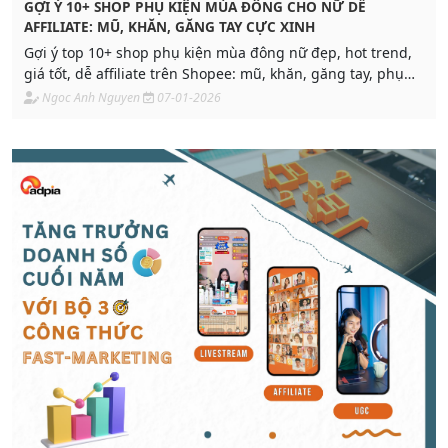
GỢI Ý 10+ SHOP PHỤ KIỆN MÙA ĐÔNG CHO NỮ DỄ
AFFILIATE: MŨ, KHĂN, GĂNG TAY CỰC XINH
Gợi ý top 10+ shop phụ kiện mùa đông nữ đẹp, hot trend,
giá tốt, dễ affiliate trên Shopee: mũ, khăn, găng tay, phụ
kiện cực xinh, dễ phối, phù hợp đi chơi – đi làm – du lịch.
Ngoc Anh Nguyen
07-01-2026