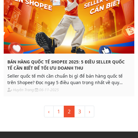
BÁN HÀNG QUỐC TẾ SHOPEE 2025: 5 ĐIỀU SELLER QUỐC
TẾ CẦN BIẾT ĐỂ TỐI ƯU DOANH THU
Seller quốc tế mới cần chuẩn bị gì để bán hàng quốc tế
trên Shopee? Đọc ngay 5 điều quan trọng nhất về quy
trình, thuế, tỷ giá và vận chuyển để tối ưu đơn hàng năm
Huyền Trang
06-11-2025
2025.
‹
1
2
3
›