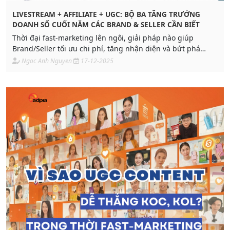
LIVESTREAM + AFFILIATE + UGC: BỘ BA TĂNG TRƯỞNG
DOANH SỐ CUỐI NĂM CÁC BRAND & SELLER CẦN BIẾT
Thời đại fast-marketing lên ngôi, giải pháp nào giúp
Brand/Seller tối ưu chi phí, tăng nhận diện và bứt phá
doanh số trong thời gian ngắn? Xem bài viết để hiểu và áp
Ngoc Anh Nguyen
17-12-2025
dụng triển khai ngay trong mùa Tết!