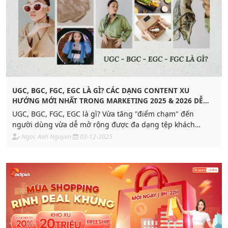
UGC, BGC, FGC, EGC LÀ GÌ? CÁC DẠNG CONTENT XU
HƯỚNG MỚI NHẤT TRONG MARKETING 2025 & 2026 DỄ
VIRAL
UGC, BGC, FGC, EGC là gì? Vừa tăng "điểm chạm" đến
người dùng vừa dễ mở rộng được đa dạng tệp khách
hàng, dự báo dạng content này sẽ trở nên phổ biết trong
Ngoc Anh Nguyen
03-12-2025
Marketing 2026. Khám phá ngay để tối ưu chi phí cho từng
chiến dịch.