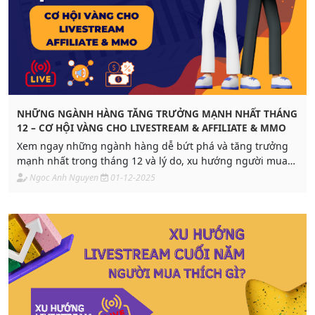
NHỮNG NGÀNH HÀNG TĂNG TRƯỞNG MẠNH NHẤT THÁNG
12 – CƠ HỘI VÀNG CHO LIVESTREAM & AFFILIATE & MMO
Xem ngay những ngành hàng dễ bứt phá và tăng trưởng
mạnh nhất trong tháng 12 và lý do, xu hướng người mua
dịp cuối năm. Hội MMO & Affiliate càng nên biết để “bắt
Ngoc Anh Nguyen
01-12-2025
sóng” sớm!