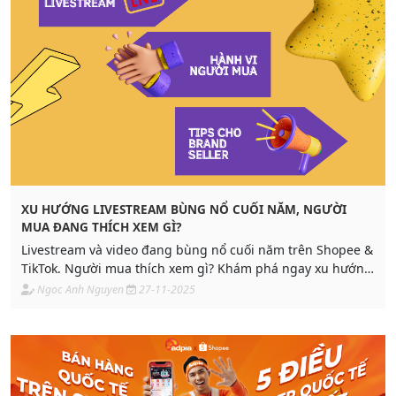
XU HƯỚNG LIVESTREAM BÙNG NỔ CUỐI NĂM, NGƯỜI
MUA ĐANG THÍCH XEM GÌ?
Livestream và video đang bùng nổ cuối năm trên Shopee &
TikTok. Người mua thích xem gì? Khám phá ngay xu hướng
livestream cuối 2025 và gợi ý tối ưu bán hàng cho brand –
Ngoc Anh Nguyen
27-11-2025
seller trong 2026.