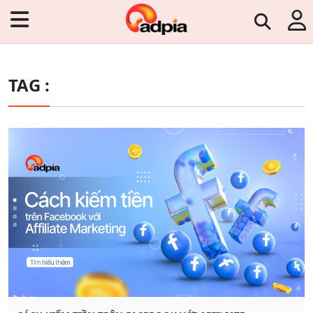
TAG :