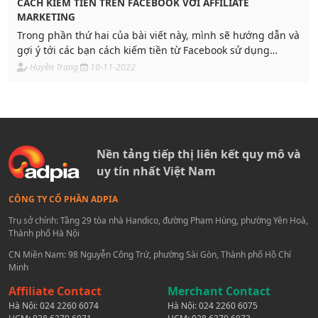
CÁCH KIẾM TIỀN TRÊN FACEBOOK VỚI AFFILIATE
MARKETING
Trong phần thứ hai của bài viết này, mình sẽ hướng dẫn và
gợi ý tới các bạn cách kiếm tiền từ Facebook sử dụng
Affiliate một cách cơ bản và hết sức đơn giản. Để bất cứ
Huyền Trang
10-11-2022
bạn đọc nào đang có nhu cầu kiếm tiền với Facebook bạn
cũng có thể sử dụng công cụ Affiliate.
Nền tảng tiếp thị liên kết quy mô và
uy tín nhất Việt Nam
CÔNG TY CỔ PHẦN ADPIA
Trụ sở chính: Tầng 29 tòa nhà Handico, đường Phạm Hùng, phường Yên Hoà,
Thành phố Hà Nội
CN Miền Nam: 98 Nguyễn Công Trứ, phường Sài Gòn, Thành phố Hồ Chí
Minh
Affiliate Contact
Merchant Contact
Hà Nội:
024 2260 6074
Hà Nội:
024 2260 6075