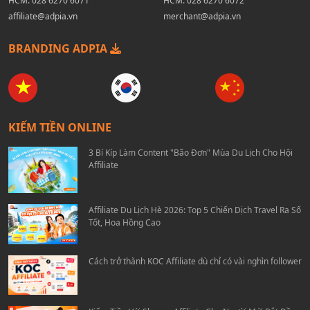
HCM:
028 6270 6071
HCM:
028 6270 6072
affiliate@adpia.vn
merchant@adpia.vn
BRANDING ADPIA
KIẾM TIỀN ONLINE
3 Bí Kíp Làm Content "Bão Đơn" Mùa Du Lịch Cho Hội
Affiliate
Affiliate Du Lịch Hè 2026: Top 5 Chiến Dịch Travel Ra Số
Tốt, Hoa Hồng Cao
Cách trở thành KOC Affiliate dù chỉ có vài nghìn follower