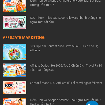
Kiếm Tiền Với Shopee Affiliate Cho Người Mới Bắt Đầu:
Hướng Dẫn Từ A-Z
KOC Tiktok - Tips đạt 1.000 Followers nhanh chóng cho
người mới bắt đầu
AFFILIATE MARKETING
3 Bí Kíp Làm Content "Bão Đơn" Mùa Du Lịch Cho Hội
Affiliate
Affiliate Du Lịch Hè 2026: Top 5 Chiến Dịch Travel Ra Số
Tốt, Hoa Hồng Cao
Cách trở thành KOC Affiliate dù chỉ có vài nghìn follower
Kiếm Tiền Với Shopee Affiliate Cho Người Mới Bắt Đầu:
Hướng Dẫn Từ A-Z