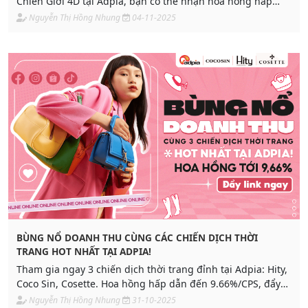
Chiến Giới 4D tại Adpia, bạn có thể nhận hoa hồng hấp
dẫn lên đến 18% cho mỗi lượt tải game. Cùng khám phá
Nguyễn Thị Hồng Nhung
04-11-2025
tiềm năng và bắt đầu “đẩy link” để bứt phá doanh thu ngay
hôm nay!
BÙNG NỔ DOANH THU CÙNG CÁC CHIẾN DỊCH THỜI
TRANG HOT NHẤT TẠI ADPIA!
Tham gia ngay 3 chiến dịch thời trang đỉnh tại Adpia: Hity,
Coco Sin, Cosette. Hoa hồng hấp dẫn đến 9.66%/CPS, đẩy
link dễ, đối soát nhanh!
Nguyễn Thị Hồng Nhung
31-10-2025