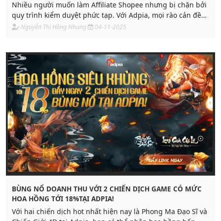
Nhiều người muốn làm Affiliate Shopee nhưng bị chặn bởi
quy trình kiểm duyệt phức tạp. Với Adpia, mọi rào cản đều
được gỡ bỏ không cần duyệt, không yêu cầu kênh lớn, chỉ
Nguyễn Thị Hồng Nhung
04-11-2025
cần điện thoại là có thể kiếm tiền cùng Shopee. Đây là cách
đơn giản nhất để bắt đầu Affiliate Shopee cho bất kỳ ai.
BÙNG NỔ DOANH THU VỚI 2 CHIẾN DỊCH GAME CÓ MỨC
HOA HỒNG TỚI 18%TẠI ADPIA!
Với hai chiến dịch hot nhất hiện nay là Phong Ma Đạo Sĩ và