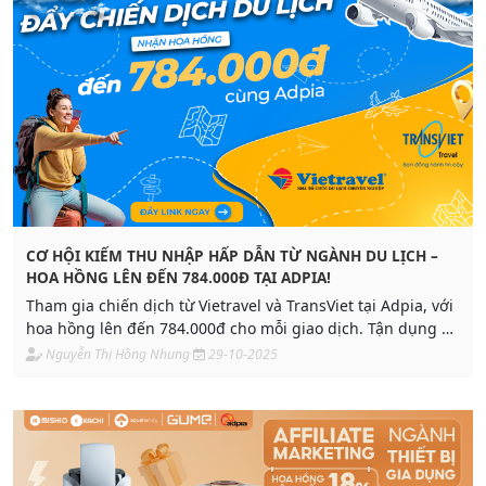
CƠ HỘI KIẾM THU NHẬP HẤP DẪN TỪ NGÀNH DU LỊCH –
HOA HỒNG LÊN ĐẾN 784.000Đ TẠI ADPIA!
Tham gia chiến dịch từ Vietravel và TransViet tại Adpia, với
hoa hồng lên đến 784.000đ cho mỗi giao dịch. Tận dụng xu
hướng du lịch bùng nổ, gia tăng thu nhập ngay hôm nay!
Nguyễn Thị Hồng Nhung
29-10-2025