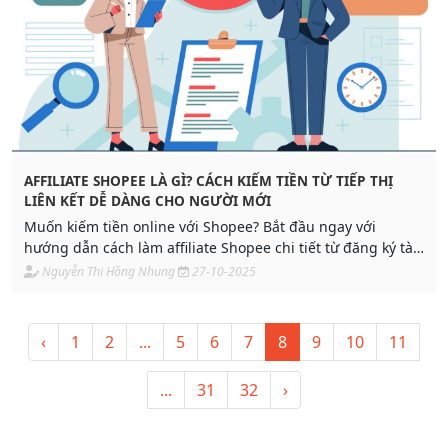
AFFILIATE SHOPEE LÀ GÌ? CÁCH KIẾM TIỀN TỪ TIẾP THỊ
LIÊN KẾT DỄ DÀNG CHO NGƯỜI MỚI
Muốn kiếm tiền online với Shopee? Bắt đầu ngay với
hướng dẫn cách làm affiliate Shopee chi tiết từ đăng ký tài
khoản, chọn sản phẩm hot, chia sẻ link và nhận hoa hồng
Nguyễn Thị Hồng Nhung
27-10-2025
hấp dẫn mỗi ngày. Xem ngay!
‹
1
2
...
5
6
7
8
9
10
11
...
31
32
›