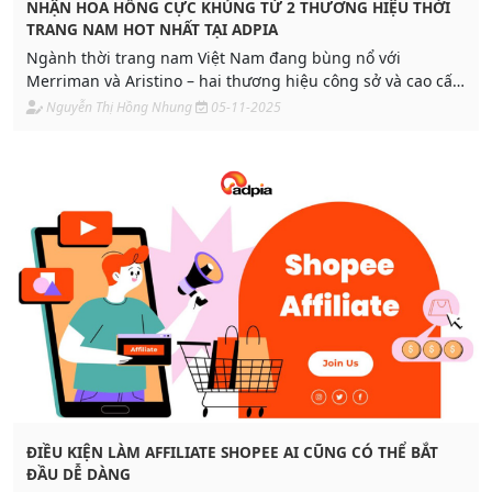
NHẬN HOA HỒNG CỰC KHỦNG TỪ 2 THƯƠNG HIỆU THỜI
TRANG NAM HOT NHẤT TẠI ADPIA
Ngành thời trang nam Việt Nam đang bùng nổ với
Merriman và Aristino – hai thương hiệu công sở và cao cấp
hàng đầu. Tham gia chiến dịch Adpia, chia sẻ link và nhận
Nguyễn Thị Hồng Nhung
05-11-2025
ngay hoa hồng hấp dẫn, cơ hội tăng doanh thu nhanh
chóng cho Publisher!
ĐIỀU KIỆN LÀM AFFILIATE SHOPEE AI CŨNG CÓ THỂ BẮT
ĐẦU DỄ DÀNG