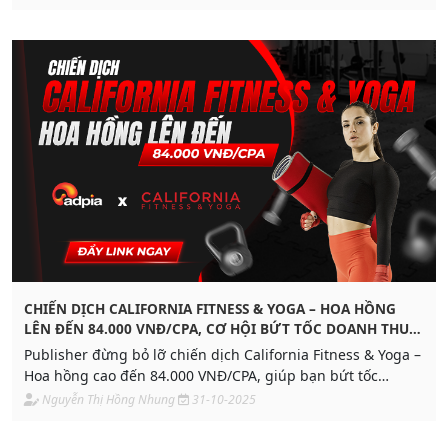
CHIẾN DỊCH CALIFORNIA FITNESS & YOGA – HOA HỒNG
LÊN ĐẾN 84.000 VNĐ/CPA, CƠ HỘI BỨT TỐC DOANH THU
CHO PUBLISHER TẠI ADPIA
Publisher đừng bỏ lỡ chiến dịch California Fitness & Yoga –
Hoa hồng cao đến 84.000 VNĐ/CPA, giúp bạn bứt tốc
doanh thu nhanh chóng cùng Adpia!
Nguyễn Thị Hồng Nhung
31-10-2025