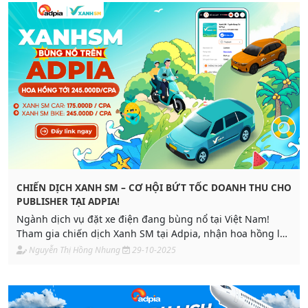
CHIẾN DỊCH XANH SM – CƠ HỘI BỨT TỐC DOANH THU CHO
PUBLISHER TẠI ADPIA!
Ngành dịch vụ đặt xe điện đang bùng nổ tại Việt Nam!
Tham gia chiến dịch Xanh SM tại Adpia, nhận hoa hồng lên
đến 245.000 VNĐ/CPA khi người dùng đăng ký tài xế. Tận
Nguyễn Thị Hồng Nhung
29-10-2025
dụng cơ hội kiếm thu nhập bền vững từ thương hiệu xe
điện đầu tiên tại Việt Nam!