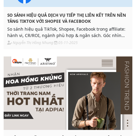
SO SÁNH HIỆU QUẢ DỊCH VỤ TIẾP THỊ LIÊN KẾT TRÊN NỀN
TẢNG TIKTOK VỚI SHOPEE VÀ FACEBOOK
So sánh hiệu quả TikTok, Shopee, Facebook trong affiliate:
hành vi, CR/ROI, ngành phù hợp & ngân sách. Góc nhìn
chuyên gia từ Adpia – giải pháp đa nền tảng.
Nguyễn Thị Hồng Nhung
05-11-2025