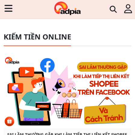
KIẾM TIỀN ONLINE
SAI LẦM THƯỜNG GẶP KHI LÀM TIẾP THỊ LIÊN KẾT SHOPEE