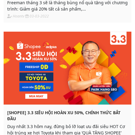
Freeman tháng 3 sẽ là tháng bùng nổ quà tặng với chương
trình: Giảm giá 20% tất cả sản phẩm,...
Hoantv
03-03-2022
[SHOPEE] 3.3 SIÊU HỘI HOÀN XU 50%, CHÍNH THỨC BẮT
ĐẦU
Duy nhất 3.3 hôm nay, đừng bỏ lỡ loạt ưu đãi siêu HOT Cơ
hội trúng xe hơi Toyota khi tham gia ‘QUÀ TẶNG SHOPEE’