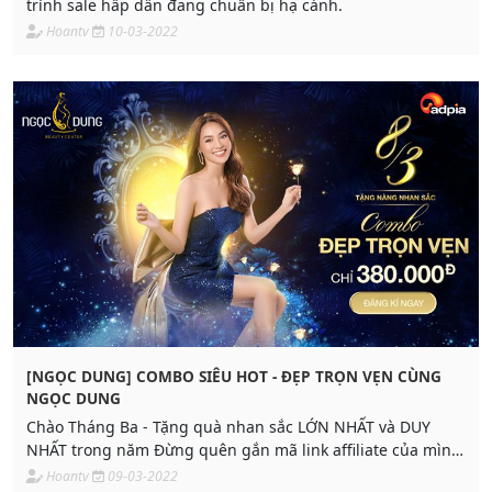
trình sale hấp dẫn đang chuẩn bị hạ cánh.
Hoantv
10-03-2022
[NGỌC DUNG] COMBO SIÊU HOT - ĐẸP TRỌN VẸN CÙNG
NGỌC DUNG
Chào Tháng Ba - Tặng quà nhan sắc LỚN NHẤT và DUY
NHẤT trong năm Đừng quên gắn mã link affiliate của mình
vào sản phẩm.
Hoantv
09-03-2022