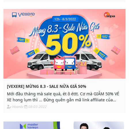
[VEXERE] MỪNG 8.3 - SALE NỬA GIÁ 50%
Mới đầu tháng mà sale quá, ét ô éttt. Cơ mà GIẢM 50% VÉ
XE hong lụm thì ... Đừng quên gắn mã link affiliate của
mình vào sản phẩm.
Hoantv
08-03-2022