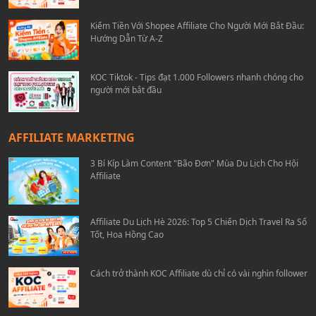
Kiếm Tiền Với Shopee Affiliate Cho Người Mới Bắt Đầu:
Hướng Dẫn Từ A-Z
KOC Tiktok - Tips đạt 1.000 Followers nhanh chóng cho
người mới bắt đầu
AFFILIATE MARKETING
3 Bí Kíp Làm Content "Bão Đơn" Mùa Du Lịch Cho Hội
Affiliate
Affiliate Du Lịch Hè 2026: Top 5 Chiến Dịch Travel Ra Số
Tốt, Hoa Hồng Cao
Cách trở thành KOC Affiliate dù chỉ có vài nghìn follower