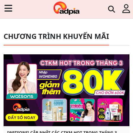
CHƯƠNG TRÌNH KHUYẾN MÃI
[WATSONS] CẬP NHẬT CÁC CTKM HOT TRONG THÁNG 3