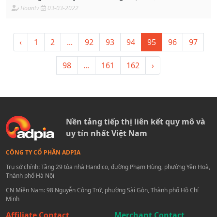
Hoantv
03-03-2022
‹
1
2
...
92
93
94
95
96
97
98
...
161
162
›
Nền tảng tiếp thị liên kết quy mô và
uy tín nhất Việt Nam
CÔNG TY CỔ PHẦN ADPIA
Trụ sở chính: Tầng 29 tòa nhà Handico, đường Phạm Hùng, phường Yên Hoà,
Thành phố Hà Nội
CN Miền Nam: 98 Nguyễn Công Trứ, phường Sài Gòn, Thành phố Hồ Chí
Minh
Affiliate Contact
Merchant Contact