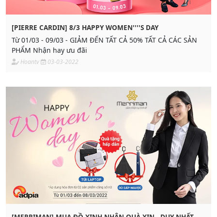
[PIERRE CARDIN] 8/3 HAPPY WOMEN''''S DAY
Từ 01/03 - 09/03 - GIẢM ĐẾN TẤT CẢ 50% TẤT CẢ CÁC SẢN
PHẨM Nhận hay ưu đãi
Hoantv
03-03-2022
[MERRIMAN] MUA ĐỒ XINH NHẬN QUÀ XỊN - DUY NHẤT